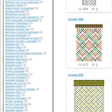
бабочки на сетке крючком
(1)
жаккард дома
(1)
новогодние украшения
(1)
884
0
волны крючком
(1)
филейная сетка
(1)
жаккард русский орнамент
(1)
Схема 008
плед крючком из мотивов
(1)
жаккард Черепахи
(1)
жаккард деревья
(1)
жаккард рождество
(1)
ажурное полотно крючком
(1)
косичка крючком
(1)
жаккард индийский огурец
(1)
Шарики на елку спицами
(1)
жаккард ом
(1)
жаккард лиса
(1)
жаккард собака
(1)
ирландские мотивы крючком
(1)
жаккард кости
(1)
жаккард квадраты
(1)
жаккард зима
(1)
873
0
жаккард пояс
(1)
волны спицами
(1)
веера спицами
(1)
жаккард Скорпион
(1)
Схема 005
листья спицами
(1)
жаккард шапка
(1)
закрытие петель
(1)
жаккард лапа
(1)
жаккард оленья любовь
(1)
жаккард йога
(1)
жаккард лес
(1)
жаккард леопард
(1)
полая резинка
(1)
вытянутые петли
(1)
сетка крючком
(1)
жаккард жилет
(1)