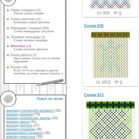
Узоры спицами
[15]
919
0
Разные узоры спицами
Узоры крючком
[12]
Коллекция узоров крючком
Схема 026
Жаккарды спицами
[393]
Схемы жаккардовых рисунков
Ленивые жаккарды
[0]
Схемы ленивых аккардов
Фенечки
[29]
Схемы плетения фенечек
Наши работы
[5]
Здесь можно похвастаться своими
изделиями
Разное
[36]
Если что-то не подходит в другие
альбомы, но очень нужно показать :)
1013
0
Схема 023
Поиск по тегам
жаккард этнический орнамент
(92)
жаккард варежки
(79)
жаккард норвежские звезды
(50)
жаккард цветы
(41)
жаккард паттерн
(37)
жаккард снежинки
(36)
жаккардовый орнамент
(35)
жаккард животные
(35)