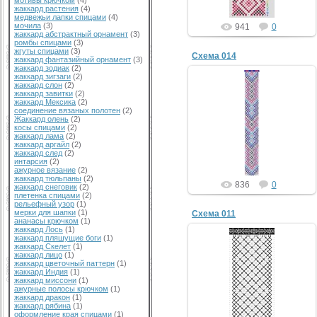
мотивы крючком
(4)
жаккард растения
(4)
медвежьи лапки спицами
(4)
мочила
(3)
941
0
жаккард абстрактный орнамент
(3)
ромбы спицами
(3)
жгуты спицами
(3)
Схема 014
жаккард фантазийный орнамент
(3)
жаккард зодиак
(2)
жаккард зигзаги
(2)
жаккард слон
(2)
жаккард завитки
(2)
жаккард Мексика
(2)
соединение вязаных полотен
(2)
Жаккард олень
(2)
косы спицами
(2)
жаккард лама
(2)
жаккард аргайл
(2)
жаккард след
(2)
интарсия
(2)
ажурное вязание
(2)
жаккард тюльпаны
(2)
836
0
жаккард снеговик
(2)
плетенка спицами
(2)
рельефный узор
(1)
мерки для шапки
(1)
Схема 011
ананасы крючком
(1)
жаккард Лось
(1)
жаккард пляшущие боги
(1)
жаккард Скелет
(1)
жаккард лицо
(1)
жаккард цветочный паттерн
(1)
жаккард Индия
(1)
жаккард миссони
(1)
ажурные полосы крючком
(1)
жаккард дракон
(1)
жаккард рябина
(1)
оформление края спицами
(1)