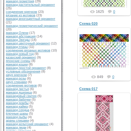
жаккард геометрия
(29)
жаккард растительный орнамент
(25)
1625
0
соединение крючком
(23)
вязание из мотивов
(23)
жаккард многоцветный орнамент
(21)
Схема 020
жаккард геометрический орнамент
(20)
жаккард Олени
(17)
жаккард абстракция
(14)
жаккард Звезды
(14)
жаккард цветочный орнамент
(12)
жаккард птицы
(11)
соединение вязаных мотивов
(10)
жаккард новый год
(9)
казахский орнамент
(9)
японские схемы
(8)
жаккард кошки
(8)
жаккард простой орнамент
(8)
условные обозначения
(8)
ажур крючком
(7)
849
0
жаккард розы
(6)
ажур спицами
(6)
соединение мотивов
(6)
Схема 017
жаккард листья
(6)
жаккард ящерица
(6)
жаккардовый свитер
(5)
жаккард бабочки
(5)
жаккард ромбы
(5)
жаккард кайма
(5)
жаккард сердца
(5)
ёлочные шары
(5)
жаккард рыбы
(4)
араны спицами
(4)
жаккард кельтский орнамент
(4)
жаккард люди
(4)