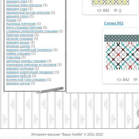
жаккард плед
(1)
пышные арки крючком
(1)
жаккард сова
(1)
882
0
квадратный мотив крючком
(1)
жаккард город
(1)
Кошки
(1)
Схема 002
ящерица плетение
(1)
ажур спицами бантики
(1)
сложные переплетения спицами
(1)
бабочка крючком
(1)
рельеф спицами
(1)
жаккард мышь
(1)
вязаная шапка
(1)
жаккард индейский орнамент
(1)
кайма спицами
(1)
пластика
(1)
ажурные ромбы спицами
(1)
покрывало крючком из мотивов
(1)
жаккард подушка
(1)
жаккард новогодний орнамент
(1)
жаккард пейсли
(1)
волнистый узор спицами
(1)
842
жаккард шкура
(1)
Интернет-магазин "Ваше Хобби" © 2011-2022