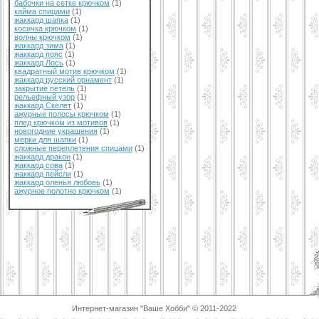
бабочки на сетке крючком
(1)
кайма спицами
(1)
жаккард шапка
(1)
косичка крючком
(1)
волны крючком
(1)
жаккард зима
(1)
жаккард пояс
(1)
жаккард Лось
(1)
квадратный мотив крючком
(1)
жаккард русский орнамент
(1)
закрытие петель
(1)
рельефный узор
(1)
жаккард Скелет
(1)
ажурные полосы крючком
(1)
плед крючком из мотивов
(1)
новогодние украшения
(1)
мерки для шапки
(1)
сложные переплетения спицами
(1)
жаккард дракон
(1)
жаккард сова
(1)
жаккард пейсли
(1)
жаккард оленья любовь
(1)
ажурное полотно крючком
(1)
Интернет-магазин "Ваше Хобби" © 2011-2022