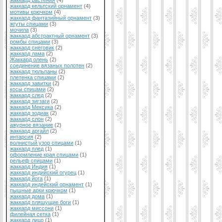
жаккард растения
(4)
жаккард кельтский орнамент
(4)
мотивы крючком
(4)
жаккард фантазийный орнамент
(3)
жгуты спицами
(3)
мочила
(3)
жаккард абстрактный орнамент
(3)
ромбы спицами
(3)
жаккард снеговик
(2)
жаккард лама
(2)
Жаккард олень
(2)
соединение вязаных полотен
(2)
жаккард тюльпаны
(2)
плетенка спицами
(2)
жаккард завитки
(2)
косы спицами
(2)
жаккард след
(2)
жаккард зигзаги
(2)
жаккард Мексика
(2)
жаккард зодиак
(2)
жаккард слон
(2)
ажурное вязание
(2)
жаккард аргайл
(2)
интарсия
(2)
волнистый узор спицами
(1)
жаккард плед
(1)
оформление края спицами
(1)
рельеф спицами
(1)
жаккард Индия
(1)
жаккард индийский огурец
(1)
жаккард йога
(1)
жаккард индейский орнамент
(1)
пышные арки крючком
(1)
жаккард дома
(1)
жаккард пляшущие боги
(1)
жаккард миссони
(1)
филейная сетка
(1)
жаккард лицо
(1)