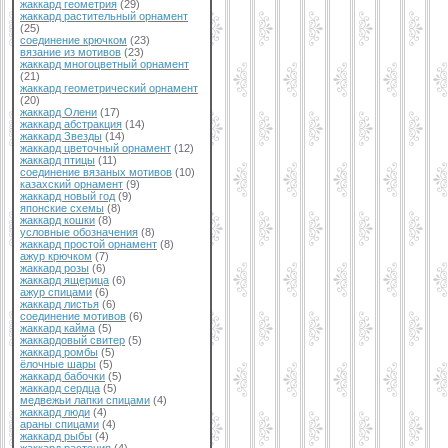
жаккард геометрия
(29)
жаккард растительный орнамент
(25)
соединение крючком
(23)
вязание из мотивов
(23)
жаккард многоцветный орнамент
(21)
жаккард геометрический орнамент
(20)
жаккард Олени
(17)
жаккард абстракция
(14)
жаккард Звезды
(14)
жаккард цветочный орнамент
(12)
жаккард птицы
(11)
соединение вязаных мотивов
(10)
казахский орнамент
(9)
жаккард новый год
(9)
японские схемы
(8)
жаккард кошки
(8)
условные обозначения
(8)
жаккард простой орнамент
(8)
ажур крючком
(7)
жаккард розы
(6)
жаккард ящерица
(6)
ажур спицами
(6)
жаккард листья
(6)
соединение мотивов
(6)
жаккард кайма
(5)
жаккардовый свитер
(5)
жаккард ромбы
(5)
ёлочные шары
(5)
жаккард бабочки
(5)
жаккард сердца
(5)
медвежьи лапки спицами
(4)
жаккард люди
(4)
араны спицами
(4)
жаккард рыбы
(4)