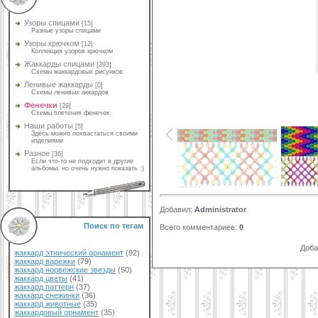
Узоры спицами
[15]
Разные узоры спицами
Узоры крючком
[12]
Коллекция узоров крючком
Жаккарды спицами
[393]
Схемы жаккардовых рисунков
Ленивые жаккарды
[0]
Схемы ленивых аккардов
Фенечки
[29]
Схемы плетения фенечек
Наши работы
[5]
Здесь можно похвастаться своими
изделиями
Разное
[36]
Если что-то не подходит в другие
альбомы, но очень нужно показать :)
Добавил
:
Administrator
Поиск по тегам
Всего комментариев
:
0
Доба
жаккард этнический орнамент
(92)
жаккард варежки
(79)
жаккард норвежские звезды
(50)
жаккард цветы
(41)
жаккард паттерн
(37)
жаккард снежинки
(36)
жаккард животные
(35)
жаккардовый орнамент
(35)