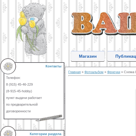
Магазин
Публика
Контакты
Главная
»
Фотоальбом
»
Фенечки
» Схема 
Телефон:
8 (915) 45-46-229
(8-915-45-hobby)
пункт выдачи работает
по предварительной
договоренности
Категории раздела