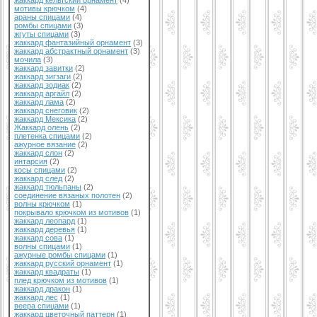
жаккард кельтский орнамент
(4)
мотивы крючком
(4)
араны спицами
(4)
ромбы спицами
(3)
жгуты спицами
(3)
жаккард фантазийный орнамент
(3)
жаккард абстрактный орнамент
(3)
мочила
(3)
жаккард завитки
(2)
жаккард зигзаги
(2)
жаккард зодиак
(2)
жаккард аргайл
(2)
жаккард лама
(2)
жаккард снеговик
(2)
жаккард Мексика
(2)
Жаккард олень
(2)
плетенка спицами
(2)
ажурное вязание
(2)
жаккард слон
(2)
интарсия
(2)
косы спицами
(2)
жаккард след
(2)
жаккард тюльпаны
(2)
соединение вязаных полотен
(2)
волны крючком
(1)
покрывало крючком из мотивов
(1)
жаккард леопард
(1)
жаккард деревья
(1)
жаккард сова
(1)
волны спицами
(1)
ажурные ромбы спицами
(1)
жаккард русский орнамент
(1)
жаккард квадраты
(1)
плед крючком из мотивов
(1)
жаккард дракон
(1)
жаккард лес
(1)
веера спицами
(1)
жаккард цветочный паттерн
(1)