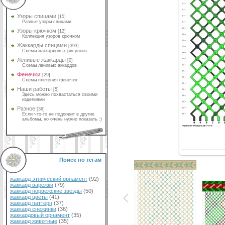
Узоры спицами
[15]
Разные узоры спицами
Узоры крючком
[12]
Коллекция узоров крючком
Жаккарды спицами
[393]
Схемы жаккардовых рисунков
Ленивые жаккарды
[0]
Схемы ленивых аккардов
Фенечки
[29]
Схемы плетения фенечек
Наши работы
[5]
Здесь можно похвастаться своими
изделиями
Разное
[36]
Если что-то не подходит в другие
альбомы, но очень нужно показать :)
Поиск по тегам
жаккард этнический орнамент
(92)
жаккард варежки
(79)
жаккард норвежские звезды
(50)
жаккард цветы
(41)
жаккард паттерн
(37)
жаккард снежинки
(36)
жаккардовый орнамент
(35)
жаккард животные
(35)