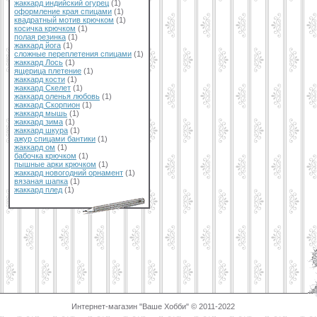
жаккард индийский огурец
(1)
оформление края спицами
(1)
квадратный мотив крючком
(1)
косичка крючком
(1)
полая резинка
(1)
жаккард йога
(1)
сложные переплетения спицами
(1)
жаккард Лось
(1)
ящерица плетение
(1)
жаккард кости
(1)
жаккард Скелет
(1)
жаккард оленья любовь
(1)
жаккард Скорпион
(1)
жаккард мышь
(1)
жаккард зима
(1)
жаккард шкура
(1)
ажур спицами бантики
(1)
жаккард ом
(1)
бабочка крючком
(1)
пышные арки крючком
(1)
жаккард новогодний орнамент
(1)
вязаная шапка
(1)
жаккард плед
(1)
Интернет-магазин "Ваше Хобби" © 2011-2022