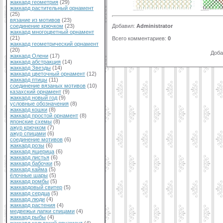
жаккард геометрия
(29)
жаккард растительный орнамент
(25)
вязание из мотивов
(23)
Добавил
:
Administrator
соединение крючком
(23)
жаккард многоцветный орнамент
(21)
Всего комментариев
:
0
жаккард геометрический орнамент
(20)
Доба
жаккард Олени
(17)
жаккард абстракция
(14)
жаккард Звезды
(14)
жаккард цветочный орнамент
(12)
жаккард птицы
(11)
соединение вязаных мотивов
(10)
казахский орнамент
(9)
жаккард новый год
(9)
условные обозначения
(8)
жаккард кошки
(8)
жаккард простой орнамент
(8)
японские схемы
(8)
ажур крючком
(7)
ажур спицами
(6)
соединение мотивов
(6)
жаккард розы
(6)
жаккард ящерица
(6)
жаккард листья
(6)
жаккард бабочки
(5)
жаккард кайма
(5)
ёлочные шары
(5)
жаккард ромбы
(5)
жаккардовый свитер
(5)
жаккард сердца
(5)
жаккард люди
(4)
жаккард растения
(4)
медвежьи лапки спицами
(4)
жаккард рыбы
(4)