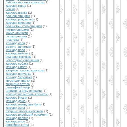
бабочки на сетке крючком
(1)
жаккард город
(1)
Кошки
(1)
жаккард шапка
(1)
рельеф спицами
(1)
жаккард рождество
(1)
жаккард миссони
(1)
волнистый узор спицами
(1)
листья спицами
(1)
кайма спицами
(1)
сетка крючком
(1)
пластика
(1)
жаккард лапа
(1)
вытянутые петли
(1)
жаккард пояс
(1)
жаккард пейсли
(1)
ананасы крючком
(1)
новогодние украшения
(1)
жаккард собака
(1)
жаккард жилет
(1)
ажурное полотно крючком
(1)
жаккард подушка
(1)
жаккард Черепахи
(1)
мерки для шапки
(1)
закрытие петель
(1)
рельефный узор
(1)
Шарики на елку спицами
(1)
ирландские мотивы крючком
(1)
жаккард Индия
(1)
жаккард дома
(1)
жаккард пляшущие боги
(1)
жаккард лиса
(1)
ажурные полосы крючком
(1)
жаккард индейский орнамент
(1)
жаккард рябина
(1)
жаккард лицо
(1)
филейная сетка
(1)