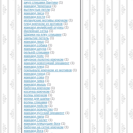
ажур спицами бантики
(1)
жаккард Черепахи
(1)
вытянутые петли
(1)
жаккард лиса
(1)
жаккард кости
(1)
ирландские мотивы крючком
(1)
плед крючком из мотивов
(1)
жаккард индийский огурец
(1)
филейная сетка
(1)
Шарики на елку спицами
(1)
закрытие петель
(1)
жаккард лицо
(1)
жаккард собака
(1)
жаккард шкура
(1)
рельеф спицами
(1)
жаккард пояс
(1)
ажурное полотно крючком
(1)
жаккард новогодний орнамент
(1)
жаккард плед
(1)
покрывало крючком из мотивов
(1)
жаккард город
(1)
жаккард сова
(1)
жаккард зима
(1)
жаккард мышь
(1)
бабочка крючком
(1)
косичка крючком
(1)
волны крючком
(1)
мерки для шапки
(1)
волны спицами
(1)
жаккард пейсли
(1)
жаккард рождество
(1)
жаккард русский орнамент
(1)
жаккард лапа
(1)
жаккард Скелет
(1)
жаккард пляшущие боги
(1)
бабочки на сетке крючком
(1)
жаккард йога
(1)