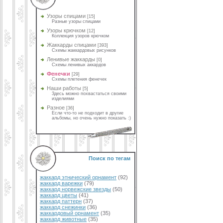
Узоры спицами
[15]
Разные узоры спицами
Узоры крючком
[12]
Коллекция узоров крючком
Жаккарды спицами
[393]
Схемы жаккардовых рисунков
Ленивые жаккарды
[0]
Схемы ленивых аккардов
Фенечки
[29]
Схемы плетения фенечек
Наши работы
[5]
Здесь можно похвастаться своими
изделиями
Разное
[36]
Если что-то не подходит в другие
альбомы, но очень нужно показать :)
Поиск по тегам
жаккард этнический орнамент
(92)
жаккард варежки
(79)
жаккард норвежские звезды
(50)
жаккард цветы
(41)
жаккард паттерн
(37)
жаккард снежинки
(36)
жаккардовый орнамент
(35)
жаккард животные
(35)