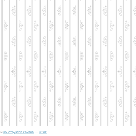
ый
конструктор сайтов
—
uCoz