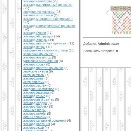
жаккард геометрия
(29)
жаккард растительный орнамент
(25)
соединение крючком
(23)
вязание из мотивов
(23)
жаккард многоцветный орнамент
(21)
жаккард геометрический орнамент
(20)
жаккард Олени
(17)
жаккард абстракция
(14)
жаккард Звезды
(14)
жаккард цветочный орнамент
(12)
Добавил
:
Administrator
жаккард птицы
(11)
соединение вязаных мотивов
(10)
Всего комментариев
:
0
казахский орнамент
(9)
жаккард новый год
(9)
условные обозначения
(8)
жаккард кошки
(8)
жаккард простой орнамент
(8)
японские схемы
(8)
ажур крючком
(7)
жаккард розы
(6)
ажур спицами
(6)
жаккард листья
(6)
соединение мотивов
(6)
жаккард ящерица
(6)
жаккард кайма
(5)
жаккардовый свитер
(5)
жаккард сердца
(5)
жаккард бабочки
(5)
ёлочные шары
(5)
жаккард ромбы
(5)
араны спицами
(4)
жаккард кельтский орнамент
(4)
жаккард растения
(4)
жаккард люди
(4)