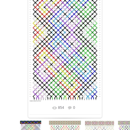
854
0
В реальном размере
930x1902
/
152.6Kb