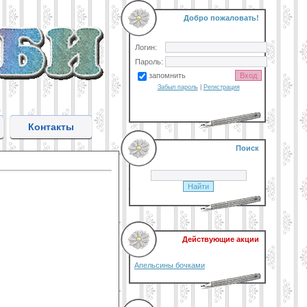
Добро пожаловать!
Логин:
Пароль:
запомнить
Забыл пароль
|
Регистрация
Контакты
Поиск
Действующие акции
Апельсины бочками