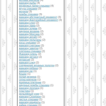
мотивы крючком
(4)
жаккард рыбы
(4)
медвежьи лапки спицами
(4)
жгуты спицами
(3)
мочила
(3)
ромбы спицами
(3)
жаккард абстрактный орнамент
(3)
жаккард фантазийный орнамент
(3)
жаккард слон
(2)
жаккард лама
(2)
жаккард зодиак
(2)
ажурное вязание
(2)
жаккард Мексика
(2)
жаккард аргайл
(2)
жаккард тюльпаны
(2)
косы спицами
(2)
жаккард снеговик
(2)
жаккард завитки
(2)
плетенка спицами
(2)
Жаккард олень
(2)
жаккард зигзаги
(2)
интарсия
(2)
жаккард след
(2)
соединение вязаных полотен
(2)
жаккард рябина
(1)
жаккард ом
(1)
Кошки
(1)
полая резинка
(1)
сетка крючком
(1)
ящерица плетение
(1)
ажурные ромбы спицами
(1)
жаккард леопард
(1)
пластика
(1)
рельефный узор
(1)
жаккард Скорпион
(1)
листья спицами
(1)
жаккард квадраты
(1)
кайма спицами
(1)