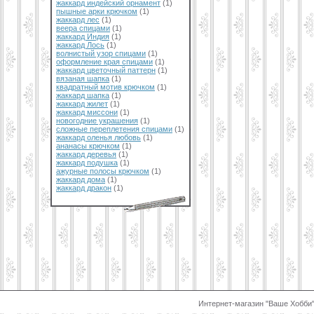
жаккард индейский орнамент
(1)
пышные арки крючком
(1)
жаккард лес
(1)
веера спицами
(1)
жаккард Индия
(1)
жаккард Лось
(1)
волнистый узор спицами
(1)
оформление края спицами
(1)
жаккард цветочный паттерн
(1)
вязаная шапка
(1)
квадратный мотив крючком
(1)
жаккард шапка
(1)
жаккард жилет
(1)
жаккард миссони
(1)
новогодние украшения
(1)
сложные переплетения спицами
(1)
жаккард оленья любовь
(1)
ананасы крючком
(1)
жаккард деревья
(1)
жаккард подушка
(1)
ажурные полосы крючком
(1)
жаккард дома
(1)
жаккард дракон
(1)
Интернет-магазин "Ваше Хобби"