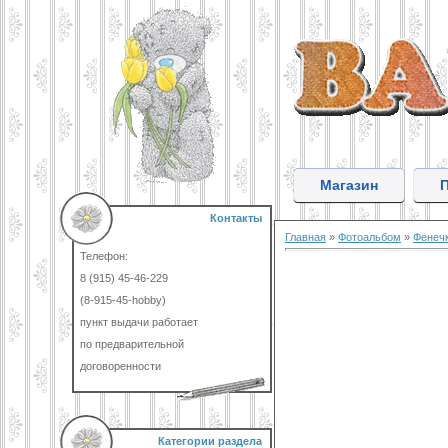
Магазин
Контакты
Главная
»
Фотоальбом
»
Фенеч
Телефон:
8 (915) 45-46-229
(8-915-45-hobby)
пункт выдачи работает
по предварительной
договоренности
Категории раздела