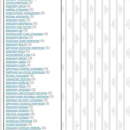
сетка крючком
(1)
жаккард лиса
(1)
кайма спицами
(1)
новогодние украшения
(1)
волны крючком
(1)
жаккард пояс
(1)
жаккард квадраты
(1)
вытянутые петли
(1)
жаккард ом
(1)
волнистый узор спицами
(1)
жаккард шкура
(1)
пышные арки крючком
(1)
жаккард кости
(1)
ажурное полотно крючком
(1)
жаккард йога
(1)
рельефный узор
(1)
жаккард жилет
(1)
жаккард зима
(1)
жаккард сова
(1)
ажурные ромбы спицами
(1)
бабочки на сетке крючком
(1)
волны спицами
(1)
закрытие петель
(1)
жаккард пейсли
(1)
жаккард Лось
(1)
жаккард леопард
(1)
жаккард цветочный паттерн
(1)
ирландские мотивы крючком
(1)
Шарики на елку спицами
(1)
ажурные полосы крючком
(1)
жаккард шапка
(1)
жаккард дракон
(1)
листья спицами
(1)
жаккард собака
(1)
ананасы крючком
(1)
полая резинка
(1)
жаккард оленья любовь
(1)