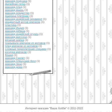
жаккард подушка
(1)
филейная сетка
(1)
жаккард плед
(1)
жаккард мышь
(1)
жаккард рождество
(1)
ящерица плетение
(1)
жаккард индейский орнамент
(1)
квадратный мотив крючком
(1)
пластика
(1)
жаккард Индия
(1)
жаккард рябина
(1)
жаккард индийский огурец
(1)
жаккард миссони
(1)
вязаная шапка
(1)
покрывало крючком из мотивов
(1)
плед крючком из мотивов
(1)
сложные переплетения спицами
(1)
косичка крючком
(1)
Кошки
(1)
жаккард Скелет
(1)
жаккард пляшущие боги
(1)
жаккард лицо
(1)
жаккард дома
(1)
Интернет-магазин "Ваше Хобби" © 2011-2022