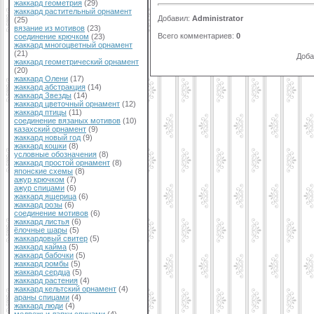
жаккард геометрия
(29)
жаккард растительный орнамент
Добавил
:
Administrator
(25)
вязание из мотивов
(23)
Всего комментариев
:
0
соединение крючком
(23)
жаккард многоцветный орнамент
(21)
Доба
жаккард геометрический орнамент
(20)
жаккард Олени
(17)
жаккард абстракция
(14)
жаккард Звезды
(14)
жаккард цветочный орнамент
(12)
жаккард птицы
(11)
соединение вязаных мотивов
(10)
казахский орнамент
(9)
жаккард новый год
(9)
жаккард кошки
(8)
условные обозначения
(8)
жаккард простой орнамент
(8)
японские схемы
(8)
ажур крючком
(7)
ажур спицами
(6)
жаккард ящерица
(6)
жаккард розы
(6)
соединение мотивов
(6)
жаккард листья
(6)
ёлочные шары
(5)
жаккардовый свитер
(5)
жаккард кайма
(5)
жаккард бабочки
(5)
жаккард ромбы
(5)
жаккард сердца
(5)
жаккард растения
(4)
жаккард кельтский орнамент
(4)
араны спицами
(4)
жаккард люди
(4)