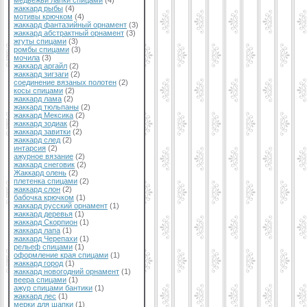
медвежьи лапки спицами
(4)
жаккард рыбы
(4)
мотивы крючком
(4)
жаккард фантазийный орнамент
(3)
жаккард абстрактный орнамент
(3)
жгуты спицами
(3)
ромбы спицами
(3)
мочила
(3)
жаккард аргайл
(2)
жаккард зигзаги
(2)
соединение вязаных полотен
(2)
косы спицами
(2)
жаккард лама
(2)
жаккард тюльпаны
(2)
жаккард Мексика
(2)
жаккард зодиак
(2)
жаккард завитки
(2)
жаккард след
(2)
интарсия
(2)
ажурное вязание
(2)
жаккард снеговик
(2)
Жаккард олень
(2)
плетенка спицами
(2)
жаккард слон
(2)
бабочка крючком
(1)
жаккард русский орнамент
(1)
жаккард деревья
(1)
жаккард Скорпион
(1)
жаккард лапа
(1)
жаккард Черепахи
(1)
рельеф спицами
(1)
оформление края спицами
(1)
жаккард город
(1)
жаккард новогодний орнамент
(1)
веера спицами
(1)
ажур спицами бантики
(1)
жаккард лес
(1)
мерки для шапки
(1)