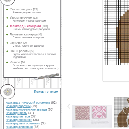
Узоры спицами
[15]
Разные узоры спицами
Узоры крючком
[12]
Коллекция узоров крючком
Жаккарды спицами
[393]
Схемы жаккардовых рисунков
Ленивые жаккарды
[0]
Схемы ленивых аккардов
Фенечки
[29]
Схемы плетения фенечек
Наши работы
[5]
Здесь можно похвастаться своими
изделиями
Разное
[36]
Если что-то не подходит в другие
альбомы, но очень нужно показать :)
Поиск по тегам
жаккард этнический орнамент
(92)
жаккард варежки
(79)
жаккард норвежские звезды
(50)
жаккард цветы
(41)
жаккард паттерн
(37)
жаккард снежинки
(36)
жаккардовый орнамент
(35)
жаккард животные
(35)