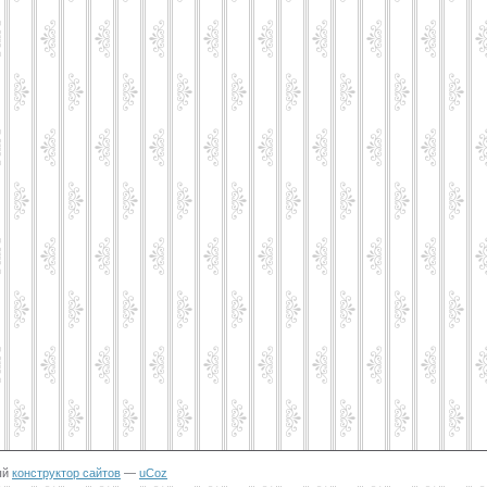
ый
конструктор сайтов
—
uCoz