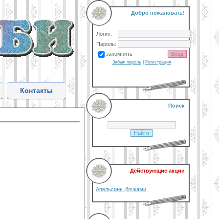
Добро пожаловать!
Логин:
Пароль:
запомнить
Забыл пароль
|
Регистрация
Контакты
Поиск
Действующие акции
Апельсины бочками