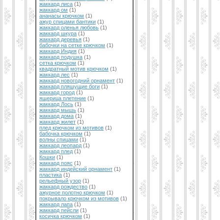
жаккард лиса
(1)
жаккард ом
(1)
ананасы крючком
(1)
ажур спицами бантики
(1)
жаккард оленья любовь
(1)
жаккард шкура
(1)
жаккард деревья
(1)
бабочки на сетке крючком
(1)
жаккард Индия
(1)
жаккард подушка
(1)
сетка крючком
(1)
квадратный мотив крючком
(1)
жаккард лес
(1)
жаккард новогодний орнамент
(1)
жаккард пляшущие боги
(1)
жаккард город
(1)
ящерица плетение
(1)
жаккард Лось
(1)
жаккард мышь
(1)
жаккард дома
(1)
жаккард жилет
(1)
плед крючком из мотивов
(1)
бабочка крючком
(1)
волны спицами
(1)
жаккард леопард
(1)
жаккард плед
(1)
Кошки
(1)
жаккард пояс
(1)
жаккард индейский орнамент
(1)
пластика
(1)
рельефный узор
(1)
жаккард рождество
(1)
ажурное полотно крючком
(1)
покрывало крючком из мотивов
(1)
жаккард лапа
(1)
жаккард пейсли
(1)
косичка крючком
(1)