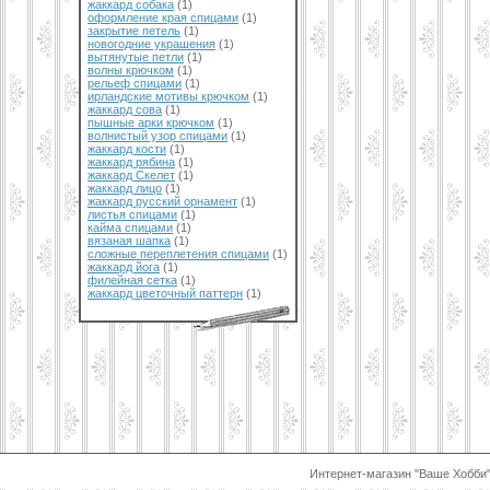
жаккард собака
(1)
оформление края спицами
(1)
закрытие петель
(1)
новогодние украшения
(1)
вытянутые петли
(1)
волны крючком
(1)
рельеф спицами
(1)
ирландские мотивы крючком
(1)
жаккард сова
(1)
пышные арки крючком
(1)
волнистый узор спицами
(1)
жаккард кости
(1)
жаккард рябина
(1)
жаккард Скелет
(1)
жаккард лицо
(1)
жаккард русский орнамент
(1)
листья спицами
(1)
кайма спицами
(1)
вязаная шапка
(1)
сложные переплетения спицами
(1)
жаккард йога
(1)
филейная сетка
(1)
жаккард цветочный паттерн
(1)
Интернет-магазин "Ваше Хобби"