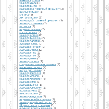
мотивы крючком
(4)
жаккард люди
(4)
жаккард рыбы
(4)
жаккард фантазийный орнамент
(3)
ромбы спицами
(3)
мочила
(3)
жгуты спицами
(3)
жаккард абстрактный орнамент
(3)
жаккард тюльпаны
(2)
интарсия
(2)
ажурное вязание
(2)
косы спицами
(2)
жаккард аргайл
(2)
жаккард Мексика
(2)
жаккард завитки
(2)
Жаккард олень
(2)
жаккард снеговик
(2)
жаккард зодиак
(2)
жаккард след
(2)
жаккард слон
(2)
жаккард лама
(2)
жаккард зигзаги
(2)
соединение вязаных полотен
(2)
плетенка спицами
(2)
мерки для шапки
(1)
жаккард миссони
(1)
жаккард дракон
(1)
жаккард Черепахи
(1)
жаккард зима
(1)
жаккард шапка
(1)
жаккард Скорпион
(1)
полая резинка
(1)
веера спицами
(1)
жаккард квадраты
(1)
ажурные ромбы спицами
(1)
жаккард индийский огурец
(1)
Шарики на елку спицами
(1)
ажурные полосы крючком
(1)