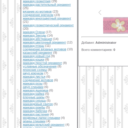
жаккард геометрия
(29)
жаккард растительный орнамент
(25)
вязание из мотивов
(23)
соединение крючком
(23)
жаккард многоцветный орнамент
(21)
жаккард геометрический орнамент
(20)
жаккард Олени
(17)
жаккард Звезды
(14)
жаккард абстракция
(14)
жаккард цветочный орнамент
(12)
Добавил
:
Administrator
жаккард птицы
(11)
соединение вязаных мотивов
(10)
Всего комментариев
:
0
казахский орнамент
(9)
жаккард новый год
(9)
жаккард кошки
(8)
жаккард простой орнамент
(8)
условные обозначения
(8)
японские схемы
(8)
ажур крючком
(7)
жаккард листья
(6)
соединение мотивов
(6)
жаккард розы
(6)
ажур спицами
(6)
жаккард ящерица
(6)
жаккард кайма
(5)
ёлочные шары
(5)
жаккард сердца
(5)
жаккардовый свитер
(5)
жаккард ромбы
(5)
жаккард бабочки
(5)
жаккард растения
(4)
медвежьи лапки спицами
(4)
араны спицами
(4)
жаккард кельтский орнамент
(4)