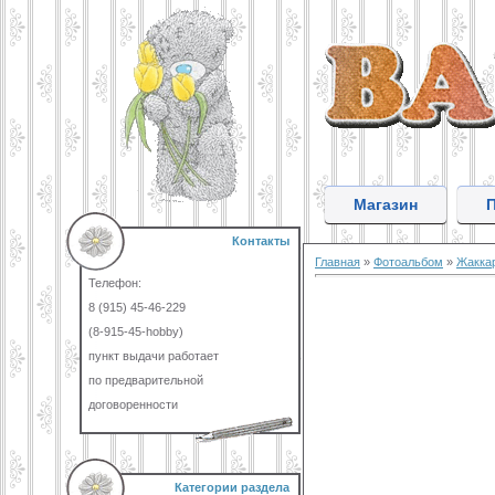
Магазин
Контакты
Главная
»
Фотоальбом
»
Жакка
Телефон:
8 (915) 45-46-229
(8-915-45-hobby)
пункт выдачи работает
по предварительной
договоренности
Категории раздела