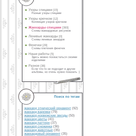
Узоры спицами
[15]
Разные узоры спицами
Узоры крючком
[12]
Коллекция узоров крючком
Жаккарды спицами
[393]
Схемы жаккардовых рисунков
Ленивые жаккарды
[0]
Схемы ленивых аккардов
Фенечки
[29]
Схемы плетения фенечек
Наши работы
[5]
Здесь можно похвастаться своими
изделиями
Разное
[36]
Если что-то не подходит в другие
альбомы, но очень нужно показать :)
Поиск по тегам
жаккард этнический орнамент
(92)
жаккард варежки
(79)
жаккард норвежские звезды
(50)
жаккард цветы
(41)
жаккард паттерн
(37)
жаккард снежинки
(36)
жаккард животные
(35)
жаккардовый орнамент
(35)