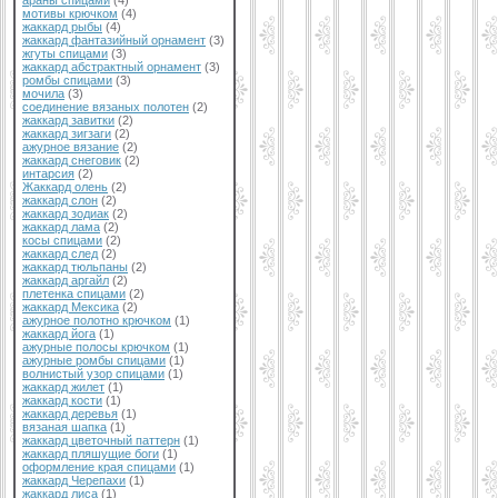
араны спицами
(4)
мотивы крючком
(4)
жаккард рыбы
(4)
жаккард фантазийный орнамент
(3)
жгуты спицами
(3)
жаккард абстрактный орнамент
(3)
ромбы спицами
(3)
мочила
(3)
соединение вязаных полотен
(2)
жаккард завитки
(2)
жаккард зигзаги
(2)
ажурное вязание
(2)
жаккард снеговик
(2)
интарсия
(2)
Жаккард олень
(2)
жаккард слон
(2)
жаккард зодиак
(2)
жаккард лама
(2)
косы спицами
(2)
жаккард след
(2)
жаккард тюльпаны
(2)
жаккард аргайл
(2)
плетенка спицами
(2)
жаккард Мексика
(2)
ажурное полотно крючком
(1)
жаккард йога
(1)
ажурные полосы крючком
(1)
ажурные ромбы спицами
(1)
волнистый узор спицами
(1)
жаккард жилет
(1)
жаккард кости
(1)
жаккард деревья
(1)
вязаная шапка
(1)
жаккард цветочный паттерн
(1)
жаккард пляшущие боги
(1)
оформление края спицами
(1)
жаккард Черепахи
(1)
жаккард лиса
(1)