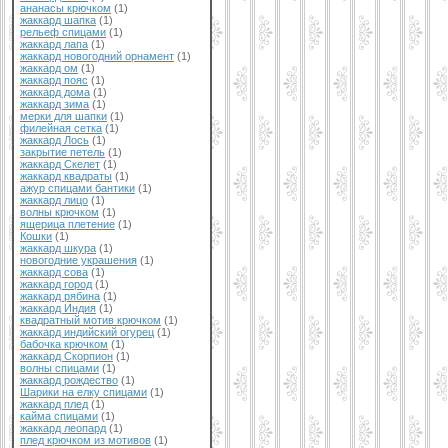
ананасы крючком
(1)
жаккард шапка
(1)
рельеф спицами
(1)
жаккард лапа
(1)
жаккард новогодний орнамент
(1)
жаккард ом
(1)
жаккард пояс
(1)
жаккард дома
(1)
жаккард зима
(1)
мерки для шапки
(1)
филейная сетка
(1)
жаккард Лось
(1)
закрытие петель
(1)
жаккард Скелет
(1)
жаккард квадраты
(1)
ажур спицами бантики
(1)
жаккард лицо
(1)
волны крючком
(1)
ящерица плетение
(1)
Кошки
(1)
жаккард шкура
(1)
новогодние украшения
(1)
жаккард сова
(1)
жаккард город
(1)
жаккард рябина
(1)
жаккард Индия
(1)
квадратный мотив крючком
(1)
жаккард индийский огурец
(1)
бабочка крючком
(1)
жаккард Скорпион
(1)
волны спицами
(1)
жаккард рождество
(1)
Шарики на елку спицами
(1)
жаккард плед
(1)
кайма спицами
(1)
жаккард леопард
(1)
плед крючком из мотивов
(1)