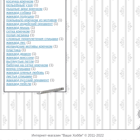
косичка крючком
(1)
рельефный узор
(1)
пышные арки крючком
(1)
жаккард собака
(1)
жаккард подушка
(1)
покрывало крючком из мотивов
(1)
жаккард индейский орнамент
(1)
жаккард мышь
(1)
сетка крючком
(1)
полая резинка
(1)
сложные переплетения спицами
(1)
жаккард лес
(1)
ирландские мотивы крючком
(1)
пластика
(1)
жаккард дракон
(1)
жаккард миссони
(1)
вытянутые петли
(1)
бабочки на сетке крючком
(1)
веера спицами
(1)
жаккард оленья любовь
(1)
листья спицами
(1)
жаккард русский орнамент
(1)
жаккард пейсли
(1)
Интернет-магазин "Ваше Хобби" © 2011-2022