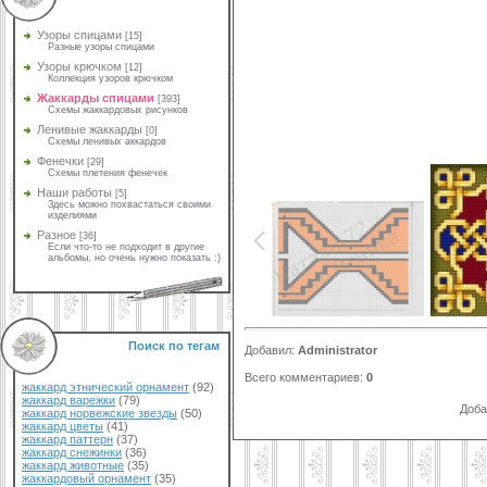
Узоры спицами
[15]
Разные узоры спицами
Узоры крючком
[12]
Коллекция узоров крючком
Жаккарды спицами
[393]
Схемы жаккардовых рисунков
Ленивые жаккарды
[0]
Схемы ленивых аккардов
Фенечки
[29]
Схемы плетения фенечек
Наши работы
[5]
Здесь можно похвастаться своими
изделиями
Разное
[36]
Если что-то не подходит в другие
альбомы, но очень нужно показать :)
Поиск по тегам
Добавил
:
Administrator
Всего комментариев
:
0
жаккард этнический орнамент
(92)
жаккард варежки
(79)
Доба
жаккард норвежские звезды
(50)
жаккард цветы
(41)
жаккард паттерн
(37)
жаккард снежинки
(36)
жаккард животные
(35)
жаккардовый орнамент
(35)