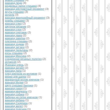
араны спицами
(4)
жаккард люди
(4)
медвежьи лапки спицами
(4)
жаккард абстрактный орнамент
(3)
жгуты спицами
(3)
мочила
(3)
жаккард фантазийный орнамент
(3)
ромбы спицами
(3)
жаккард след
(2)
ажурное вязание
(2)
жаккард слон
(2)
жаккард снеговик
(2)
жаккард лама
(2)
жаккард завитки
(2)
плетенка спицами
(2)
жаккард зодиак
(2)
жаккард зигзаги
(2)
жаккард тюльпаны
(2)
косы спицами
(2)
жаккард Мексика
(2)
соединение вязаных полотен
(2)
интарсия
(2)
Жаккард олень
(2)
жаккард аргайл
(2)
жаккард лапа
(1)
плед крючком из мотивов
(1)
мерки для шапки
(1)
квадратный мотив крючком
(1)
жаккард Индия
(1)
ажур спицами бантики
(1)
жаккард город
(1)
жаккард квадраты
(1)
жаккард собака
(1)
бабочки на сетке крючком
(1)
жаккард рябина
(1)
жаккард Скорпион
(1)
жаккард жилет
(1)
жаккард подушка
(1)