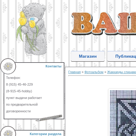
Магазин
Публика
Контакты
Главная
»
Фотоальбом
»
Жаккарды спицам
Телефон:
8 (915) 45-46-229
(8-915-45-hobby)
пункт выдачи работает
по предварительной
договоренности
Категории раздела