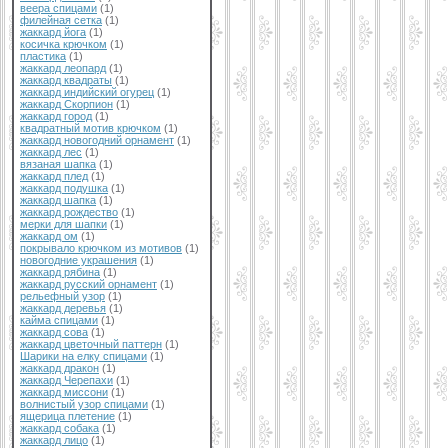
веера спицами
(1)
филейная сетка
(1)
жаккард йога
(1)
косичка крючком
(1)
пластика
(1)
жаккард леопард
(1)
жаккард квадраты
(1)
жаккард индийский огурец
(1)
жаккард Скорпион
(1)
жаккард город
(1)
квадратный мотив крючком
(1)
жаккард новогодний орнамент
(1)
жаккард лес
(1)
вязаная шапка
(1)
жаккард плед
(1)
жаккард подушка
(1)
жаккард шапка
(1)
жаккард рождество
(1)
мерки для шапки
(1)
жаккард ом
(1)
покрывало крючком из мотивов
(1)
новогодние украшения
(1)
жаккард рябина
(1)
жаккард русский орнамент
(1)
рельефный узор
(1)
жаккард деревья
(1)
кайма спицами
(1)
жаккард сова
(1)
жаккард цветочный паттерн
(1)
Шарики на елку спицами
(1)
жаккард дракон
(1)
жаккард Черепахи
(1)
жаккард миссони
(1)
волнистый узор спицами
(1)
ящерица плетение
(1)
жаккард собака
(1)
жаккард лицо
(1)