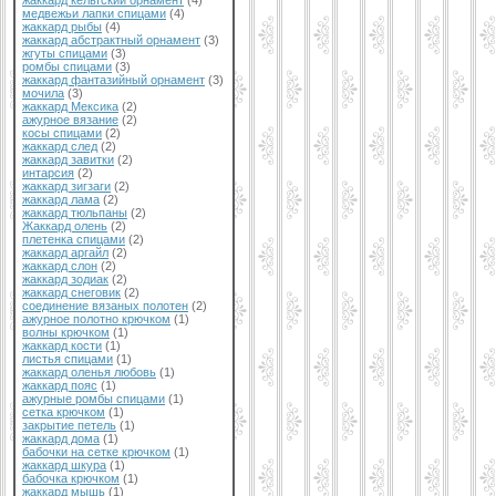
жаккард кельтский орнамент
(4)
медвежьи лапки спицами
(4)
жаккард рыбы
(4)
жаккард абстрактный орнамент
(3)
жгуты спицами
(3)
ромбы спицами
(3)
жаккард фантазийный орнамент
(3)
мочила
(3)
жаккард Мексика
(2)
ажурное вязание
(2)
косы спицами
(2)
жаккард след
(2)
жаккард завитки
(2)
интарсия
(2)
жаккард зигзаги
(2)
жаккард лама
(2)
жаккард тюльпаны
(2)
Жаккард олень
(2)
плетенка спицами
(2)
жаккард аргайл
(2)
жаккард слон
(2)
жаккард зодиак
(2)
жаккард снеговик
(2)
соединение вязаных полотен
(2)
ажурное полотно крючком
(1)
волны крючком
(1)
жаккард кости
(1)
листья спицами
(1)
жаккард оленья любовь
(1)
жаккард пояс
(1)
ажурные ромбы спицами
(1)
сетка крючком
(1)
закрытие петель
(1)
жаккард дома
(1)
бабочки на сетке крючком
(1)
жаккард шкура
(1)
бабочка крючком
(1)
жаккард мышь
(1)