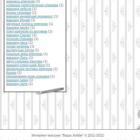
ананасы крючком
(1)
сложные переплетения спицами
(1)
жаккард пейсли
(1)
волны спицами
(1)
жаккард индейский орнамент
(1)
жаккард Индия
(1)
ажурные полосы крючком
(1)
жаккард жилет
(1)
плед крючком из мотивов
(1)
жаккард Скелет
(1)
рельеф спицами
(1)
жаккард лиса
(1)
полая резинка
(1)
вытянутые петли
(1)
пышные арки крючком
(1)
жаккард Лось
(1)
ажур спицами бантики
(1)
жаккард пляшущие боги
(1)
ирландские мотивы крючком
(1)
Кошки
(1)
оформление края спицами
(1)
жаккард зима
(1)
жаккард лапа
(1)
Интернет-магазин "Ваше Хобби" © 2011-2022