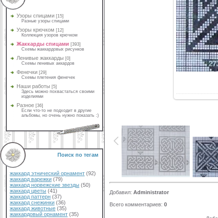
Узоры спицами
[15]
Разные узоры спицами
Узоры крючком
[12]
Коллекция узоров крючком
Жаккарды спицами
[393]
Схемы жаккардовых рисунков
Ленивые жаккарды
[0]
Схемы ленивых аккардов
Фенечки
[29]
Схемы плетения фенечек
Наши работы
[5]
Здесь можно похвастаться своими
изделиями
Разное
[36]
Если что-то не подходит в другие
альбомы, но очень нужно показать :)
Поиск по тегам
жаккард этнический орнамент
(92)
жаккард варежки
(79)
жаккард норвежские звезды
(50)
жаккард цветы
(41)
Добавил
:
Administrator
жаккард паттерн
(37)
жаккард снежинки
(36)
Всего комментариев
:
0
жаккард животные
(35)
жаккардовый орнамент
(35)