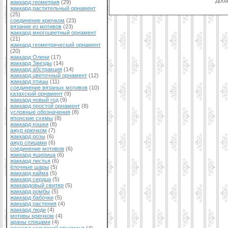
Доба
жаккард геометрия
(29)
жаккард растительный орнамент
(25)
соединение крючком
(23)
вязание из мотивов
(23)
жаккард многоцветный орнамент
(21)
жаккард геометрический орнамент
(20)
жаккард Олени
(17)
жаккард Звезды
(14)
жаккард абстракция
(14)
жаккард цветочный орнамент
(12)
жаккард птицы
(11)
соединение вязаных мотивов
(10)
казахский орнамент
(9)
жаккард новый год
(9)
жаккард простой орнамент
(8)
условные обозначения
(8)
японские схемы
(8)
жаккард кошки
(8)
ажур крючком
(7)
жаккард розы
(6)
ажур спицами
(6)
соединение мотивов
(6)
жаккард ящерица
(6)
жаккард листья
(6)
ёлочные шары
(5)
жаккард кайма
(5)
жаккард сердца
(5)
жаккардовый свитер
(5)
жаккард ромбы
(5)
жаккард бабочки
(5)
жаккард растения
(4)
жаккард люди
(4)
мотивы крючком
(4)
араны спицами
(4)