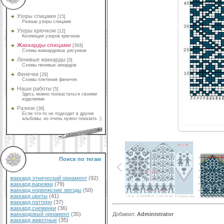
Узоры спицами
[15]
Разные узоры спицами
Узоры крючком
[12]
Коллекция узоров крючком
Жаккарды спицами
[393]
Схемы жаккардовых рисунков
Ленивые жаккарды
[0]
Схемы ленивых аккардов
Фенечки
[29]
Схемы плетения фенечек
Наши работы
[5]
Здесь можно похвастаться своими
изделиями
Разное
[36]
Если что-то не подходит в другие
альбомы, но очень нужно показать :)
Поиск по тегам
жаккард этнический орнамент
(92)
жаккард варежки
(79)
жаккард норвежские звезды
(50)
жаккард цветы
(41)
жаккард паттерн
(37)
жаккард снежинки
(36)
Добавил
:
Administrator
жаккардовый орнамент
(35)
жаккард животные
(35)