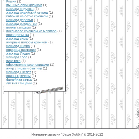
Кошки
(1)
пышные арки крючком
(1)
жаккард подушка
(1)
жаккард индийский огурец
(1)
бабочки на сетке крючком
(1)
жаккард деревья
(1)
жаккард рождество
(1)
волны спицами
(1)
покрывало крючком из мотивов
(1)
полая резинка
(1)
жаккард зима
(1)
ажурные полосы крючком
(1)
жаккард шкура
(1)
ящерица плетение
(1)
жаккард Индия
(1)
жаккард сова
(1)
пластика
(1)
оформление края спицами
(1)
ажур спицами бантики
(1)
жаккард Скелет
(1)
волны крючком
(1)
филейная сетка
(1)
листья спицами
(1)
Интернет-магазин "Ваше Хобби" © 2011-2022