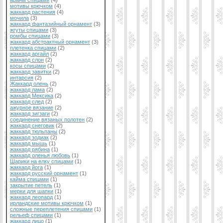
араны спицами
(4)
мотивы крючком
(4)
жаккард растения
(4)
мочила
(3)
жаккард фантазийный орнамент
(3)
жгуты спицами
(3)
ромбы спицами
(3)
жаккард абстрактный орнамент
(3)
плетенка спицами
(2)
жаккард аргайл
(2)
жаккард слон
(2)
косы спицами
(2)
жаккард завитки
(2)
интарсия
(2)
Жаккард олень
(2)
жаккард лама
(2)
жаккард Мексика
(2)
жаккард след
(2)
ажурное вязание
(2)
жаккард зигзаги
(2)
соединение вязаных полотен
(2)
жаккард снеговик
(2)
жаккард тюльпаны
(2)
жаккард зодиак
(2)
жаккард мышь
(1)
жаккард рябина
(1)
жаккард оленья любовь
(1)
Шарики на елку спицами
(1)
жаккард йога
(1)
жаккард русский орнамент
(1)
кайма спицами
(1)
закрытие петель
(1)
мерки для шапки
(1)
жаккард леопард
(1)
ирландские мотивы крючком
(1)
сложные переплетения спицами
(1)
рельеф спицами
(1)
жаккард лицо
(1)