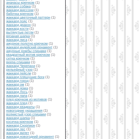
ананасы крючком
(1)
жаккард собака
(1)
жаккард миссони
(1)
бабочка крючком
(1)
жаккард цветочный паттерн
(1)
жаккард пояс
(1)
жаккард дракон
(1)
жаккард кости
(1)
вытянутые петли
(1)
вязаная шапка
(1)
жаккард лиса
(1)
ажурное полотно крючком
(1)
жаккард индейский орнамент
(1)
ажурные ромбы спицами
(1)
квадратный мотив крючком
(1)
сетка крючком
(1)
веера спицами
(1)
жаккард Черепахи
(1)
рельефный узор
(1)
жаккард пейсли
(1)
жаккард пляшущие боги
(1)
жаккард город
(1)
жаккард ом
(1)
жаккард дома
(1)
жаккард Лось
(1)
жаккард лапа
(1)
плед крючком из мотивов
(1)
жаккард плед
(1)
жаккард квадраты
(1)
новогодние украшения
(1)
волнистый узор спицами
(1)
жаккард шапка
(1)
косичка крючком
(1)
жаккард Скорпион
(1)
жаккард лес
(1)
жаккард жилет
(1)
жаккард новогодний орнамент
(1)