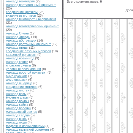
жаккард геометрия
(29)
Всего комментариев
:
0
жаккард растительный орнамент
(25)
Доба
соединение крючком
(23)
вязание из мотивов
(23)
жаккард многоцветный орнамент
(21)
жаккард геометрический орнамент
(20)
жаккард Олени
(17)
жаккард Звезды
(14)
жаккард абстракция
(14)
жаккард цветочный орнамент
(12)
жаккард птицы
(11)
соединение вязаных мотивов
(10)
казахский орнамент
(9)
жаккард новый год
(9)
жаккард кошки
(8)
японские схемы
(8)
условные обозначения
(8)
жаккард простой орнамент
(8)
ажур крючком
(7)
ажур спицами
(6)
жаккард ящерица
(6)
соединение мотивов
(6)
жаккард листья
(6)
жаккард розы
(6)
ёлочные шары
(5)
жаккард ромбы
(5)
жаккард кайма
(5)
жаккард бабочки
(5)
жаккардовый свитер
(5)
жаккард сердца
(5)
жаккард рыбы
(4)
жаккард люди
(4)
медвежьи лапки спицами
(4)
жаккард кельтский орнамент
(4)