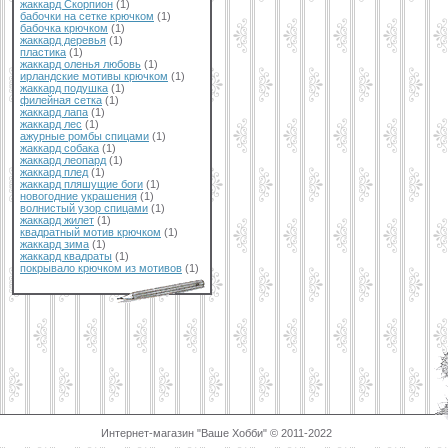
жаккард Скорпион
(1)
бабочки на сетке крючком
(1)
бабочка крючком
(1)
жаккард деревья
(1)
пластика
(1)
жаккард оленья любовь
(1)
ирландские мотивы крючком
(1)
жаккард подушка
(1)
филейная сетка
(1)
жаккард лапа
(1)
жаккард лес
(1)
ажурные ромбы спицами
(1)
жаккард собака
(1)
жаккард леопард
(1)
жаккард плед
(1)
жаккард пляшущие боги
(1)
новогодние украшения
(1)
волнистый узор спицами
(1)
жаккард жилет
(1)
квадратный мотив крючком
(1)
жаккард зима
(1)
жаккард квадраты
(1)
покрывало крючком из мотивов
(1)
Интернет-магазин "Ваше Хобби" © 2011-2022