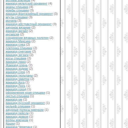
мотивы крючком
(4)
жаккард кельтский орнамент
(4)
араны спицами
(4)
ромбы спицами
(3)
жаккард фантазийный орнамент
(3)
жгуты спицами
(3)
мочила
(3)
жаккард абстрактный орнамент
(3)
ажурное вязание
(2)
жаккард аргайл
(2)
интарсия
(2)
соединение вязаных полотен
(2)
жаккард Мексика
(2)
жаккард след
(2)
плетенка спицами
(2)
жаккард снеговик
(2)
жаккард зигзаги
(2)
косы спицами
(2)
жаккард лама
(2)
Жаккард олень
(2)
жаккард зодиак
(2)
жаккард слон
(2)
жаккард тюльпаны
(2)
жаккард завитки
(2)
жаккард йога
(1)
жаккард Лось
(1)
жаккард город
(1)
оформление края спицами
(1)
листья спицами
(1)
жаккард ом
(1)
жаккард русский орнамент
(1)
рельеф спицами
(1)
ажурные полосы крючком
(1)
жаккард пейсли
(1)
жаккард дракон
(1)
волны крючком
(1)
Кошки
(1)
жаккард Черепахи
(1)