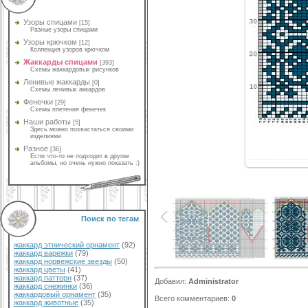
Узоры спицами
[15]
Разные узоры спицами
Узоры крючком
[12]
Коллекция узоров крючком
Жаккарды спицами
[393]
Схемы жаккардовых рисунков
Ленивые жаккарды
[0]
Схемы ленивых аккардов
Фенечки
[29]
Схемы плетения фенечек
Наши работы
[5]
Здесь можно похвастаться своими
изделиями
Разное
[36]
Если что-то не подходит в другие
альбомы, но очень нужно показать :)
Поиск по тегам
жаккард этнический орнамент
(92)
жаккард варежки
(79)
жаккард норвежские звезды
(50)
жаккард цветы
(41)
жаккард паттерн
(37)
Добавил
:
Administrator
жаккард снежинки
(36)
жаккардовый орнамент
(35)
Всего комментариев
:
0
жаккард животные
(35)