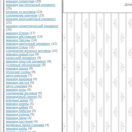
жаккард геометрия
(29)
Доба
жаккард растительный орнамент
(25)
вязание из мотивов
(23)
соединение крючком
(23)
жаккард многоцветный орнамент
(21)
жаккард геометрический орнамент
(20)
жаккард Олени
(17)
жаккард абстракция
(14)
жаккард Звезды
(14)
жаккард цветочный орнамент
(12)
жаккард птицы
(11)
соединение вязаных мотивов
(10)
жаккард новый год
(9)
казахский орнамент
(9)
жаккард простой орнамент
(8)
условные обозначения
(8)
жаккард кошки
(8)
японские схемы
(8)
ажур крючком
(7)
жаккард ящерица
(6)
жаккард листья
(6)
ажур спицами
(6)
жаккард розы
(6)
соединение мотивов
(6)
жаккардовый свитер
(5)
ёлочные шары
(5)
жаккард ромбы
(5)
жаккард кайма
(5)
жаккард бабочки
(5)
жаккард сердца
(5)
жаккард люди
(4)
жаккард растения
(4)
медвежьи лапки спицами
(4)
жаккард рыбы
(4)