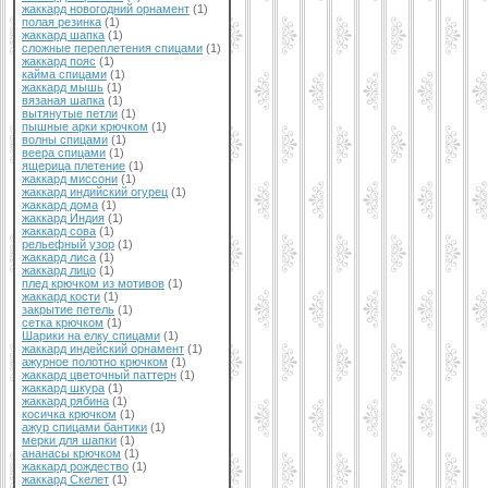
жаккард новогодний орнамент
(1)
полая резинка
(1)
жаккард шапка
(1)
сложные переплетения спицами
(1)
жаккард пояс
(1)
кайма спицами
(1)
жаккард мышь
(1)
вязаная шапка
(1)
вытянутые петли
(1)
пышные арки крючком
(1)
волны спицами
(1)
веера спицами
(1)
ящерица плетение
(1)
жаккард миссони
(1)
жаккард индийский огурец
(1)
жаккард дома
(1)
жаккард Индия
(1)
жаккард сова
(1)
рельефный узор
(1)
жаккард лиса
(1)
жаккард лицо
(1)
плед крючком из мотивов
(1)
жаккард кости
(1)
закрытие петель
(1)
сетка крючком
(1)
Шарики на елку спицами
(1)
жаккард индейский орнамент
(1)
ажурное полотно крючком
(1)
жаккард цветочный паттерн
(1)
жаккард шкура
(1)
жаккард рябина
(1)
косичка крючком
(1)
ажур спицами бантики
(1)
мерки для шапки
(1)
ананасы крючком
(1)
жаккард рождество
(1)
жаккард Скелет
(1)