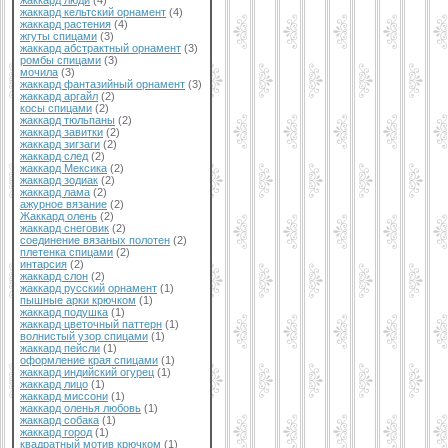
жаккард люди
(4)
жаккард кельтский орнамент
(4)
жаккард растения
(4)
жгуты спицами
(3)
жаккард абстрактный орнамент
(3)
ромбы спицами
(3)
мочила
(3)
жаккард фантазийный орнамент
(3)
жаккард аргайл
(2)
косы спицами
(2)
жаккард тюльпаны
(2)
жаккард завитки
(2)
жаккард зигзаги
(2)
жаккард след
(2)
жаккард Мексика
(2)
жаккард зодиак
(2)
жаккард лама
(2)
ажурное вязание
(2)
Жаккард олень
(2)
жаккард снеговик
(2)
соединение вязаных полотен
(2)
плетенка спицами
(2)
интарсия
(2)
жаккард слон
(2)
жаккард русский орнамент
(1)
пышные арки крючком
(1)
жаккард подушка
(1)
жаккард цветочный паттерн
(1)
волнистый узор спицами
(1)
жаккард пейсли
(1)
оформление края спицами
(1)
жаккард индийский огурец
(1)
жаккард лицо
(1)
жаккард миссони
(1)
жаккард оленья любовь
(1)
жаккард собака
(1)
жаккард город
(1)
квадратный мотив крючком
(1)