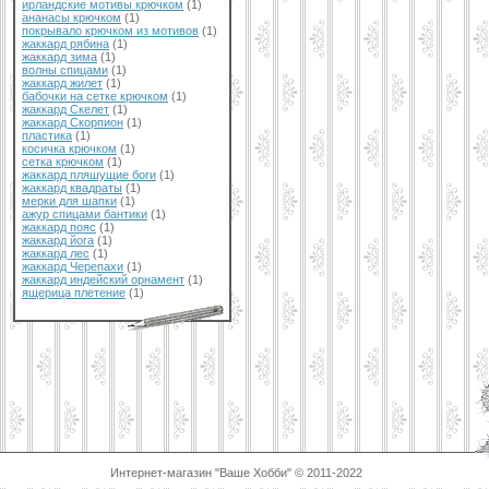
ирландские мотивы крючком
(1)
ананасы крючком
(1)
покрывало крючком из мотивов
(1)
жаккард рябина
(1)
жаккард зима
(1)
волны спицами
(1)
жаккард жилет
(1)
бабочки на сетке крючком
(1)
жаккард Скелет
(1)
жаккард Скорпион
(1)
пластика
(1)
косичка крючком
(1)
сетка крючком
(1)
жаккард пляшущие боги
(1)
жаккард квадраты
(1)
мерки для шапки
(1)
ажур спицами бантики
(1)
жаккард пояс
(1)
жаккард йога
(1)
жаккард лес
(1)
жаккард Черепахи
(1)
жаккард индейский орнамент
(1)
ящерица плетение
(1)
Интернет-магазин "Ваше Хобби" © 2011-2022