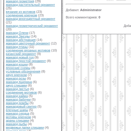
жаккард геометрия
(29)
жаккард растительный орнамент
(25)
Добавил
:
Administrator
вязание из мотивов
(23)
соединение крючком
(23)
Всего комментариев
:
0
жаккард многоцветный орнамент
(21)
Доба
жаккард геометрический орнамент
(20)
жаккард Олени
(17)
жаккард Звезды
(14)
жаккард абстракция
(14)
жаккард цветочный орнамент
(12)
жаккард птицы
(11)
соединение вязаных мотивов
(10)
казахский орнамент
(9)
жаккард новый год
(9)
жаккард простой орнамент
(8)
жаккард кошки
(8)
японские схемы
(8)
условные обозначения
(8)
ажур крючком
(7)
жаккард розы
(6)
жаккард ящерица
(6)
ажур спицами
(6)
жаккард листья
(6)
соединение мотивов
(6)
жаккард кайма
(5)
жаккард бабочки
(5)
жаккард ромбы
(5)
жаккардовый свитер
(5)
ёлочные шары
(5)
жаккард сердца
(5)
мотивы крючком
(4)
араны спицами
(4)
жаккард рыбы
(4)
медвежьи лапки спицами
(4)