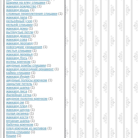
Шарики на елку спицами
(1)
жаккард рождество
(1)
жаккард мышь
(1)
сложные переплетения спицами
(1)
жаккард лапа
(1)
рельефный узор
(1)
рельеф спицами
(1)
жаккард дома
(1)
вытянутые петли
(1)
жаккард дракон
(1)
жаккард сова
(1)
жаккард леопард
(1)
новогодние украшения
(1)
листья спицами
(1)
жаккард деревья
(1)
жаккард Лось
(1)
волны крючком
(1)
ажурные ромбы спицами
(1)
жаккард новогодний орнамент
(1)
кайма спицами
(1)
жаккард Индия
(1)
ажурные полосы крючком
(1)
закрытие петель
(1)
жаккард шапка
(1)
жаккард лиса
(1)
филейная сетка
(1)
ажурное полотно крючком
(1)
жаккард ом
(1)
жаккард плед
(1)
жаккард шкура
(1)
полая резинка
(1)
жаккард кости
(1)
вязаная шапка
(1)
бабочка крючком
(1)
плед крючком из мотивов
(1)
веера спицами
(1)
Кошки
(1)