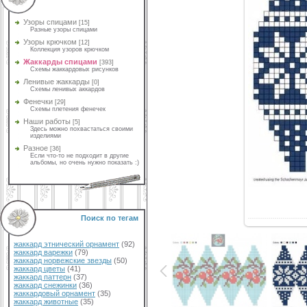
Узоры спицами
[15]
Разные узоры спицами
Узоры крючком
[12]
Коллекция узоров крючком
Жаккарды спицами
[393]
Схемы жаккардовых рисунков
Ленивые жаккарды
[0]
Схемы ленивых аккардов
Фенечки
[29]
Схемы плетения фенечек
Наши работы
[5]
Здесь можно похвастаться своими
изделиями
Разное
[36]
Если что-то не подходит в другие
альбомы, но очень нужно показать :)
Поиск по тегам
жаккард этнический орнамент
(92)
жаккард варежки
(79)
жаккард норвежские звезды
(50)
жаккард цветы
(41)
жаккард паттерн
(37)
жаккард снежинки
(36)
жаккардовый орнамент
(35)
жаккард животные
(35)