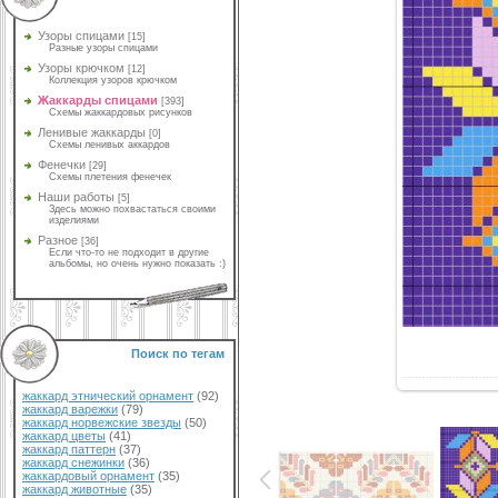
Узоры спицами
[15]
Разные узоры спицами
Узоры крючком
[12]
Коллекция узоров крючком
Жаккарды спицами
[393]
Схемы жаккардовых рисунков
Ленивые жаккарды
[0]
Схемы ленивых аккардов
Фенечки
[29]
Схемы плетения фенечек
Наши работы
[5]
Здесь можно похвастаться своими
изделиями
Разное
[36]
Если что-то не подходит в другие
альбомы, но очень нужно показать :)
Поиск по тегам
жаккард этнический орнамент
(92)
жаккард варежки
(79)
жаккард норвежские звезды
(50)
жаккард цветы
(41)
жаккард паттерн
(37)
жаккард снежинки
(36)
жаккардовый орнамент
(35)
жаккард животные
(35)