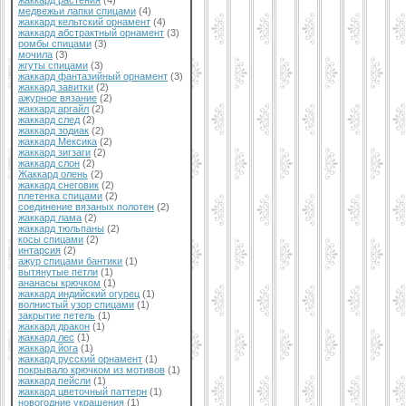
жаккард растения
(4)
медвежьи лапки спицами
(4)
жаккард кельтский орнамент
(4)
жаккард абстрактный орнамент
(3)
ромбы спицами
(3)
мочила
(3)
жгуты спицами
(3)
жаккард фантазийный орнамент
(3)
жаккард завитки
(2)
ажурное вязание
(2)
жаккард аргайл
(2)
жаккард след
(2)
жаккард зодиак
(2)
жаккард Мексика
(2)
жаккард зигзаги
(2)
жаккард слон
(2)
Жаккард олень
(2)
жаккард снеговик
(2)
плетенка спицами
(2)
соединение вязаных полотен
(2)
жаккард лама
(2)
жаккард тюльпаны
(2)
косы спицами
(2)
интарсия
(2)
ажур спицами бантики
(1)
вытянутые петли
(1)
ананасы крючком
(1)
жаккард индийский огурец
(1)
волнистый узор спицами
(1)
закрытие петель
(1)
жаккард дракон
(1)
жаккард лес
(1)
жаккард йога
(1)
жаккард русский орнамент
(1)
покрывало крючком из мотивов
(1)
жаккард пейсли
(1)
жаккард цветочный паттерн
(1)
новогодние украшения
(1)