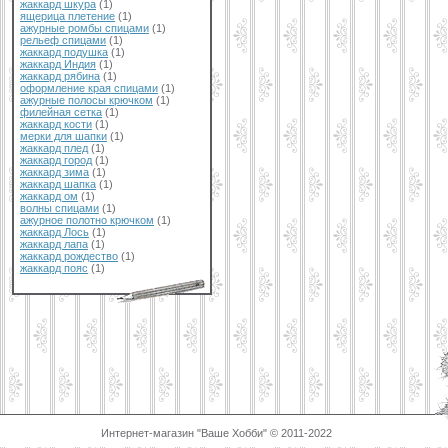
жаккард шкура
(1)
ящерица плетение
(1)
ажурные ромбы спицами
(1)
рельеф спицами
(1)
жаккард подушка
(1)
жаккард Индия
(1)
жаккард рябина
(1)
оформление края спицами
(1)
ажурные полосы крючком
(1)
филейная сетка
(1)
жаккард кости
(1)
мерки для шапки
(1)
жаккард плед
(1)
жаккард город
(1)
жаккард зима
(1)
жаккард шапка
(1)
жаккард ом
(1)
волны спицами
(1)
ажурное полотно крючком
(1)
жаккард Лось
(1)
жаккард лапа
(1)
жаккард рождество
(1)
жаккард пояс
(1)
Интернет-магазин "Ваше Хобби" © 2011-2022