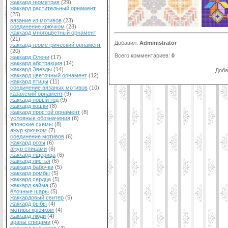
жаккард геометрия
(29)
жаккард растительный орнамент
(25)
вязание из мотивов
(23)
соединение крючком
(23)
жаккард многоцветный орнамент
(21)
Добавил
:
Administrator
жаккард геометрический орнамент
(20)
Всего комментариев
:
0
жаккард Олени
(17)
жаккард абстракция
(14)
жаккард Звезды
(14)
Доба
жаккард цветочный орнамент
(12)
жаккард птицы
(11)
соединение вязаных мотивов
(10)
казахский орнамент
(9)
жаккард новый год
(9)
жаккард кошки
(8)
жаккард простой орнамент
(8)
условные обозначения
(8)
японские схемы
(8)
ажур крючком
(7)
соединение мотивов
(6)
жаккард розы
(6)
ажур спицами
(6)
жаккард ящерица
(6)
жаккард листья
(6)
жаккард бабочки
(5)
жаккард ромбы
(5)
жаккард сердца
(5)
жаккард кайма
(5)
ёлочные шары
(5)
жаккардовый свитер
(5)
жаккард рыбы
(4)
мотивы крючком
(4)
жаккард люди
(4)
араны спицами
(4)