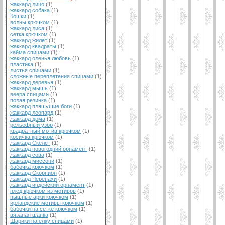
жаккард лицо
(1)
жаккард собака
(1)
Кошки
(1)
волны крючком
(1)
жаккард лиса
(1)
сетка крючком
(1)
жаккард жилет
(1)
жаккард квадраты
(1)
кайма спицами
(1)
жаккард оленья любовь
(1)
пластика
(1)
листья спицами
(1)
сложные переплетения спицами
(1)
жаккард деревья
(1)
жаккард мышь
(1)
веера спицами
(1)
полая резинка
(1)
жаккард пляшущие боги
(1)
жаккард леопард
(1)
жаккард дома
(1)
рельефный узор
(1)
квадратный мотив крючком
(1)
косичка крючком
(1)
жаккард Скелет
(1)
жаккард новогодний орнамент
(1)
жаккард сова
(1)
жаккард миссони
(1)
бабочка крючком
(1)
жаккард Скорпион
(1)
жаккард Черепахи
(1)
жаккард индейский орнамент
(1)
плед крючком из мотивов
(1)
пышные арки крючком
(1)
ирландские мотивы крючком
(1)
бабочки на сетке крючком
(1)
вязаная шапка
(1)
Шарики на елку спицами
(1)