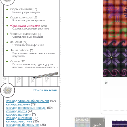
Узоры спицами
[15]
Разные узоры спицами
Узоры крючком
[12]
Коллекция узоров крючком
Жаккарды спицами
[393]
Схемы жаккардовых рисунков
Ленивые жаккарды
[0]
Схемы ленивых аккардов
Фенечки
[29]
Схемы плетения фенечек
Наши работы
[5]
Здесь можно похвастаться своими
изделиями
Разное
[36]
Если что-то не подходит в другие
альбомы, но очень нужно показать :)
Поиск по тегам
жаккард этнический орнамент
(92)
жаккард варежки
(79)
жаккард норвежские звезды
(50)
жаккард цветы
(41)
жаккард паттерн
(37)
жаккард снежинки
(36)
жаккард животные
(35)
жаккардовый орнамент
(35)