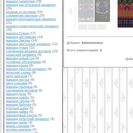
жаккард геометрия
(29)
жаккард растительный орнамент
(25)
вязание из мотивов
(23)
соединение крючком
(23)
жаккард многоцветный орнамент
(21)
жаккард геометрический орнамент
(20)
жаккард Олени
(17)
жаккард абстракция
(14)
жаккард Звезды
(14)
Добавил
:
Administrator
жаккард цветочный орнамент
(12)
жаккард птицы
(11)
Всего комментариев
:
0
соединение вязаных мотивов
(10)
казахский орнамент
(9)
жаккард новый год
(9)
Доба
условные обозначения
(8)
жаккард кошки
(8)
жаккард простой орнамент
(8)
японские схемы
(8)
ажур крючком
(7)
жаккард листья
(6)
ажур спицами
(6)
жаккард ящерица
(6)
соединение мотивов
(6)
жаккард розы
(6)
жаккард ромбы
(5)
жаккард сердца
(5)
жаккард бабочки
(5)
ёлочные шары
(5)
жаккард кайма
(5)
жаккардовый свитер
(5)
жаккард кельтский орнамент
(4)
жаккард рыбы
(4)
араны спицами
(4)
мотивы крючком
(4)