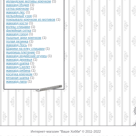
ирландские мотивы крючком
(1)
жаккард Индия
(1)
сетка крючком
(1)
жаккард лес
(1)
рельефный узор
(1)
покрывало крючком из мотивов
(1)
жаккард кости
(1)
волны спицами
(1)
филейная сетка
(1)
жаккард город
(1)
пышные арки крючком
(1)
полая резинка
(1)
жаккард Лось
(1)
Шарики на елку спицами
(1)
ящерица плетение
(1)
жаккард индийский огурец
(1)
жаккард деревья
(1)
жаккард шапка
(1)
жаккард Скелет
(1)
жаккард рябина
(1)
косичка крючком
(1)
вязаная шапка
(1)
жаккард лапа
(1)
Интернет-магазин "Ваше Хобби" © 2011-2022