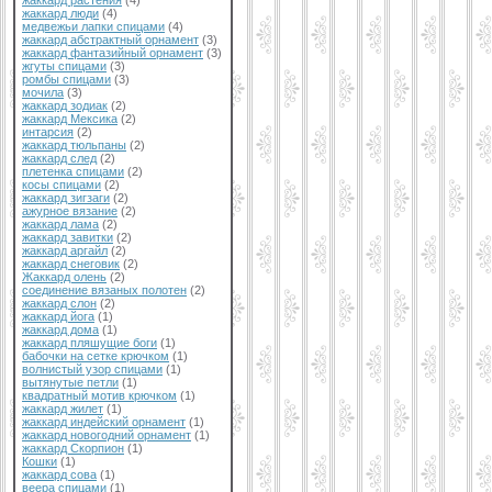
жаккард растения
(4)
жаккард люди
(4)
медвежьи лапки спицами
(4)
жаккард абстрактный орнамент
(3)
жаккард фантазийный орнамент
(3)
жгуты спицами
(3)
ромбы спицами
(3)
мочила
(3)
жаккард зодиак
(2)
жаккард Мексика
(2)
интарсия
(2)
жаккард тюльпаны
(2)
жаккард след
(2)
плетенка спицами
(2)
косы спицами
(2)
жаккард зигзаги
(2)
ажурное вязание
(2)
жаккард лама
(2)
жаккард завитки
(2)
жаккард аргайл
(2)
жаккард снеговик
(2)
Жаккард олень
(2)
соединение вязаных полотен
(2)
жаккард слон
(2)
жаккард йога
(1)
жаккард дома
(1)
жаккард пляшущие боги
(1)
бабочки на сетке крючком
(1)
волнистый узор спицами
(1)
вытянутые петли
(1)
квадратный мотив крючком
(1)
жаккард жилет
(1)
жаккард индейский орнамент
(1)
жаккард новогодний орнамент
(1)
жаккард Скорпион
(1)
Кошки
(1)
жаккард сова
(1)
веера спицами
(1)