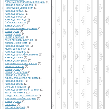
сложные переплетения спицами
(1)
жаккард оленья любовь
(1)
новогодние украшения
(1)
жаккард пейсли
(1)
жаккард собака
(1)
жаккард зима
(1)
жаккард леопард
(1)
бабочка крючком
(1)
жаккард лицо
(1)
ажурное полотно крючком
(1)
жаккард ом
(1)
жаккард пояс
(1)
кайма спицами
(1)
ажур спицами бантики
(1)
ананасы крючком
(1)
жаккард рождество
(1)
мерки для шапки
(1)
жаккард подушка
(1)
жаккард русский орнамент
(1)
жаккард мышь
(1)
жаккард квадраты
(1)
ажурные полосы крючком
(1)
волны крючком
(1)
жаккард плед
(1)
жаккард Черепахи
(1)
жаккард миссони
(1)
оформление края спицами
(1)
жаккард дракон
(1)
жаккард шкура
(1)
рельеф спицами
(1)
жаккард цветочный паттерн
(1)
закрытие петель
(1)
плед крючком из мотивов
(1)
ажурные ромбы спицами
(1)
жаккард лиса
(1)
пластика
(1)
листья спицами
(1)