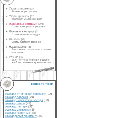
Узоры спицами
[15]
Разные узоры спицами
Узоры крючком
[12]
Коллекция узоров крючком
Жаккарды спицами
[393]
Схемы жаккардовых рисунков
Ленивые жаккарды
[0]
Схемы ленивых аккардов
Фенечки
[29]
Схемы плетения фенечек
Наши работы
[5]
Здесь можно похвастаться своими
изделиями
Разное
[36]
Если что-то не подходит в другие
альбомы, но очень нужно показать :)
Поиск по тегам
жаккард этнический орнамент
(92)
жаккард варежки
(79)
жаккард норвежские звезды
(50)
жаккард цветы
(41)
жаккард паттерн
(37)
жаккард снежинки
(36)
жаккард животные
(35)
жаккардовый орнамент
(35)