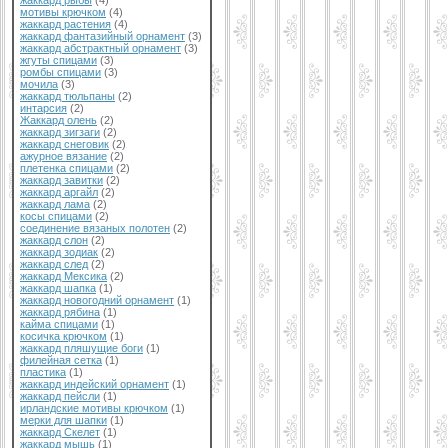
жаккард рыбы
(4)
мотивы крючком
(4)
жаккард растения
(4)
жаккард фантазийный орнамент
(3)
жаккард абстрактный орнамент
(3)
жгуты спицами
(3)
ромбы спицами
(3)
мочила
(3)
жаккард тюльпаны
(2)
интарсия
(2)
Жаккард олень
(2)
жаккард зигзаги
(2)
жаккард снеговик
(2)
ажурное вязание
(2)
плетенка спицами
(2)
жаккард завитки
(2)
жаккард аргайл
(2)
жаккард лама
(2)
косы спицами
(2)
соединение вязаных полотен
(2)
жаккард слон
(2)
жаккард зодиак
(2)
жаккард след
(2)
жаккард Мексика
(2)
жаккард шапка
(1)
жаккард новогодний орнамент
(1)
жаккард рябина
(1)
кайма спицами
(1)
косичка крючком
(1)
жаккард пляшущие боги
(1)
филейная сетка
(1)
пластика
(1)
жаккард индейский орнамент
(1)
жаккард пейсли
(1)
ирландские мотивы крючком
(1)
мерки для шапки
(1)
жаккард Скелет
(1)
жаккард мышь
(1)