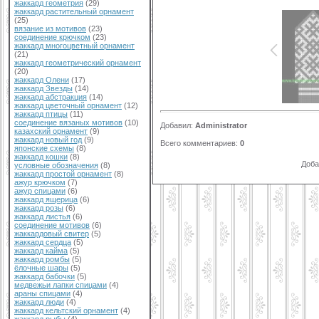
жаккард геометрия
(29)
жаккард растительный орнамент
(25)
вязание из мотивов
(23)
соединение крючком
(23)
жаккард многоцветный орнамент
(21)
жаккард геометрический орнамент
(20)
жаккард Олени
(17)
жаккард Звезды
(14)
жаккард абстракция
(14)
жаккард цветочный орнамент
(12)
жаккард птицы
(11)
соединение вязаных мотивов
(10)
Добавил
:
Administrator
казахский орнамент
(9)
жаккард новый год
(9)
Всего комментариев
:
0
японские схемы
(8)
жаккард кошки
(8)
Доба
условные обозначения
(8)
жаккард простой орнамент
(8)
ажур крючком
(7)
ажур спицами
(6)
жаккард ящерица
(6)
жаккард розы
(6)
жаккард листья
(6)
соединение мотивов
(6)
жаккардовый свитер
(5)
жаккард сердца
(5)
жаккард кайма
(5)
жаккард ромбы
(5)
ёлочные шары
(5)
жаккард бабочки
(5)
медвежьи лапки спицами
(4)
араны спицами
(4)
жаккард люди
(4)
жаккард кельтский орнамент
(4)