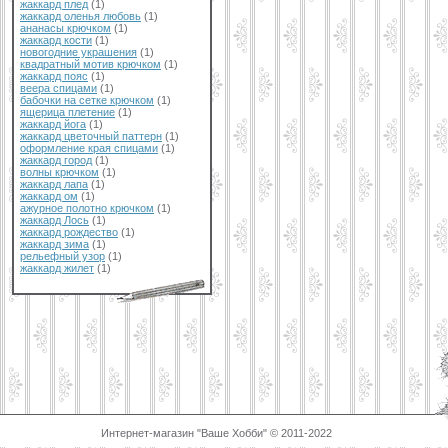
жаккард плед
(1)
жаккард оленья любовь
(1)
ананасы крючком
(1)
жаккард кости
(1)
новогодние украшения
(1)
квадратный мотив крючком
(1)
жаккард пояс
(1)
веера спицами
(1)
бабочки на сетке крючком
(1)
ящерица плетение
(1)
жаккард йога
(1)
жаккард цветочный паттерн
(1)
оформление края спицами
(1)
жаккард город
(1)
волны крючком
(1)
жаккард лапа
(1)
жаккард ом
(1)
ажурное полотно крючком
(1)
жаккард Лось
(1)
жаккард рождество
(1)
жаккард зима
(1)
рельефный узор
(1)
жаккард жилет
(1)
Интернет-магазин "Ваше Хобби" © 2011-2022