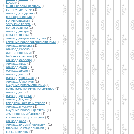
Кошки
(1)
пышные арки крючком
(1)
вытянутые петли
(1)
жаккард квадраты
(1)
рельеф спицами
(1)
волны спицами
(1)
закрытие петель
(1)
полая резинка
(1)
жаккард шкура
(1)
вязаная шапка
(1)
жаккард индийский огурец
(1)
сложные переплетения спицами
(1)
жаккард подушка
(1)
жаккард собака
(1)
листья спицами
(1)
бабочка крючком
(1)
жаккард леопард
(1)
жаккард лицо
(1)
жаккард дома
(1)
жаккард дракон
(1)
жаккард лиса
(1)
жаккард Черепахи
(1)
жаккард Скорпион
(1)
ажурные ромбы спицами
(1)
покрывало крючком из мотивов
(1)
жаккард лес
(1)
жаккард деревья
(1)
жаккард Индия
(1)
плед крючком из мотивов
(1)
жаккард миссони
(1)
ажурные полосы крючком
(1)
ажур спицами бантики
(1)
волнистый узор спицами
(1)
жаккард сова
(1)
жаккард русский орнамент
(1)
Шарики на елку спицами
(1)
сетка крючком
(1)