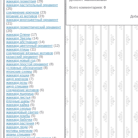
жаккард геометрия
(29)
жаккард растительный орнамент
Всего комментариев
:
0
(25)
соединение крючком
(23)
вязание из мотивов
(23)
Доба
жаккард многоцветный орнамент
(21)
жаккард геометрический орнамент
(20)
жаккард Олени
(17)
жаккард Звезды
(14)
жаккард абстракция
(14)
жаккард цветочный орнамент
(12)
жаккард птицы
(11)
соединение вязаных мотивов
(10)
казахский орнамент
(9)
жаккард новый год
(9)
жаккард простой орнамент
(8)
условные обозначения
(8)
японские схемы
(8)
жаккард кошки
(8)
ажур крючком
(7)
жаккард розы
(6)
ажур спицами
(6)
соединение мотивов
(6)
жаккард ящерица
(6)
жаккард листья
(6)
ёлочные шары
(5)
жаккард кайма
(5)
жаккард сердца
(5)
жаккардовый свитер
(5)
жаккард ромбы
(5)
жаккард бабочки
(5)
жаккард растения
(4)
жаккард люди
(4)
мотивы крючком
(4)
араны спицами
(4)