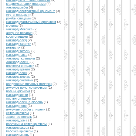
жаккард кельтский орнамент
(4)
медвежьи лапки спицами
(4)
жаккард рыбы
(4)
жаккард абстрактный орнамент
(3)
жгуты спицами
(3)
ромбы спицами
(3)
жаккард фантазийный орнамент
(3)
мочила
(3)
жаккард Мексика
(2)
ажурное вязание
(2)
косы спицами
(2)
жаккард след
(2)
жаккард завитки
(2)
интарсия
(2)
жаккард зигзаги
(2)
жаккард лама
(2)
жаккард тюльпаны
(2)
Жаккард олень
(2)
плетенка спицами
(2)
жаккард аргайл
(2)
жаккард слон
(2)
жаккард зодиак
(2)
жаккард снеговик
(2)
соединение вязаных полотен
(2)
ажурное полотно крючком
(1)
волны крючком
(1)
жаккард кости
(1)
листья спицами
(1)
жаккард оленья любовь
(1)
жаккард пояс
(1)
ажурные ромбы спицами
(1)
сетка крючком
(1)
закрытие петель
(1)
жаккард дома
(1)
бабочки на сетке крючком
(1)
жаккард шкура
(1)
бабочка крючком
(1)
жаккард мышь
(1)