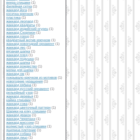
веера спицами
(1)
филейная сетка
(1)
жаккард йога
(1)
косичка крючком
(1)
пластика
(1)
жаккард леопард
(1)
жаккард квадраты
(1)
жаккард индийский огурец
(1)
жаккард Скорпион
(1)
жаккард город
(1)
квадратный мотив крючком
(1)
жаккард новогодний орнамент
(1)
жаккард лес
(1)
вязаная шапка
(1)
жаккард плед
(1)
жаккард подушка
(1)
жаккард шапка
(1)
жаккард рождество
(1)
мерки для шапки
(1)
жаккард ом
(1)
покрывало крючком из мотивов
(1)
новогодние украшения
(1)
жаккард рябина
(1)
жаккард русский орнамент
(1)
рельефный узор
(1)
жаккард деревья
(1)
кайма спицами
(1)
жаккард сова
(1)
жаккард цветочный паттерн
(1)
Шарики на елку спицами
(1)
жаккард дракон
(1)
жаккард Черепахи
(1)
жаккард миссони
(1)
волнистый узор спицами
(1)
ящерица плетение
(1)
жаккард собака
(1)
жаккард лицо
(1)