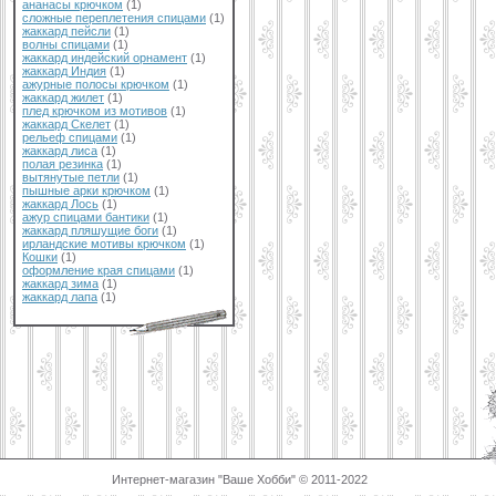
ананасы крючком
(1)
сложные переплетения спицами
(1)
жаккард пейсли
(1)
волны спицами
(1)
жаккард индейский орнамент
(1)
жаккард Индия
(1)
ажурные полосы крючком
(1)
жаккард жилет
(1)
плед крючком из мотивов
(1)
жаккард Скелет
(1)
рельеф спицами
(1)
жаккард лиса
(1)
полая резинка
(1)
вытянутые петли
(1)
пышные арки крючком
(1)
жаккард Лось
(1)
ажур спицами бантики
(1)
жаккард пляшущие боги
(1)
ирландские мотивы крючком
(1)
Кошки
(1)
оформление края спицами
(1)
жаккард зима
(1)
жаккард лапа
(1)
Интернет-магазин "Ваше Хобби" © 2011-2022