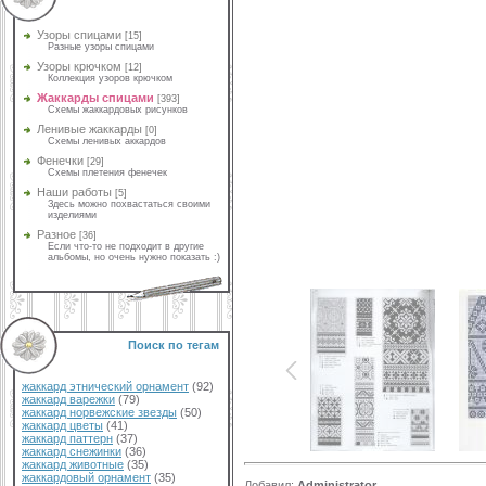
Узоры спицами
[15]
Разные узоры спицами
Узоры крючком
[12]
Коллекция узоров крючком
Жаккарды спицами
[393]
Схемы жаккардовых рисунков
Ленивые жаккарды
[0]
Схемы ленивых аккардов
Фенечки
[29]
Схемы плетения фенечек
Наши работы
[5]
Здесь можно похвастаться своими
изделиями
Разное
[36]
Если что-то не подходит в другие
альбомы, но очень нужно показать :)
Поиск по тегам
жаккард этнический орнамент
(92)
жаккард варежки
(79)
жаккард норвежские звезды
(50)
жаккард цветы
(41)
жаккард паттерн
(37)
жаккард снежинки
(36)
жаккард животные
(35)
жаккардовый орнамент
(35)
Добавил
:
Administrator