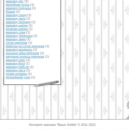
жаккард лес
(1)
филейная сетка
(1)
жаккард подушка
(1)
Кошки
(1)
жаккард город
(1)
жаккард лапа
(1)
жаккард леопард
(1)
жаккард шапка
(1)
вязаная шапка
(1)
жаккард сова
(1)
жаккард Черепахи
(1)
жаккард зима
(1)
сетка крючком
(1)
бабочки на сетке крючком
(1)
жаккард квадраты
(1)
пышные арки крючком
(1)
ажурные полосы крючком
(1)
жаккард пояс
(1)
жаккард йога
(1)
жаккард пейсли
(1)
жаккард лиса
(1)
полая резинка
(1)
рельефный узор
(1)
Интернет-магазин "Ваше Хобби" © 2011-2022