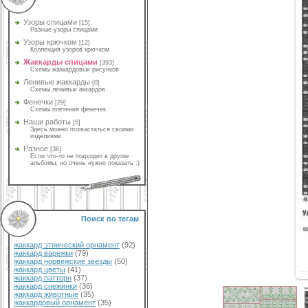
Узоры спицами
[15]
Разные узоры спицами
Узоры крючком
[12]
Коллекция узоров крючком
Жаккарды спицами
[393]
Схемы жаккардовых рисунков
Ленивые жаккарды
[0]
Схемы ленивых аккардов
Фенечки
[29]
Схемы плетения фенечек
Наши работы
[5]
Здесь можно похвастаться своими
изделиями
Разное
[36]
Если что-то не подходит в другие
альбомы, но очень нужно показать :)
Поиск по тегам
жаккард этнический орнамент
(92)
жаккард варежки
(79)
жаккард норвежские звезды
(50)
жаккард цветы
(41)
жаккард паттерн
(37)
жаккард снежинки
(36)
жаккард животные
(35)
жаккардовый орнамент
(35)