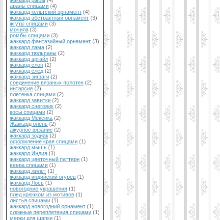
жаккард рыбы
(4)
араны спицами
(4)
жаккард кельтский орнамент
(4)
жаккард абстрактный орнамент
(3)
жгуты спицами
(3)
мочила
(3)
ромбы спицами
(3)
жаккард фантазийный орнамент
(3)
жаккард лама
(2)
жаккард тюльпаны
(2)
жаккард аргайл
(2)
жаккард слон
(2)
жаккард след
(2)
жаккард зигзаги
(2)
соединение вязаных полотен
(2)
интарсия
(2)
плетенка спицами
(2)
жаккард завитки
(2)
жаккард снеговик
(2)
косы спицами
(2)
жаккард Мексика
(2)
Жаккард олень
(2)
ажурное вязание
(2)
жаккард зодиак
(2)
оформление края спицами
(1)
жаккард мышь
(1)
жаккард Индия
(1)
жаккард цветочный паттерн
(1)
веера спицами
(1)
жаккард жилет
(1)
жаккард индийский огурец
(1)
жаккард Лось
(1)
новогодние украшения
(1)
плед крючком из мотивов
(1)
листья спицами
(1)
жаккард новогодний орнамент
(1)
сложные переплетения спицами
(1)
мерки для шапки
(1)