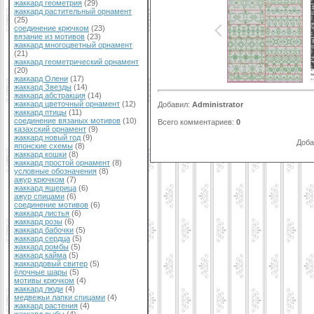
жаккард геометрия
(29)
жаккард растительный орнамент
(25)
соединение крючком
(23)
вязание из мотивов
(23)
жаккард многоцветный орнамент
(21)
жаккард геометрический орнамент
(20)
жаккард Олени
(17)
жаккард Звезды
(14)
жаккард абстракция
(14)
жаккард цветочный орнамент
(12)
Добавил
:
Administrator
жаккард птицы
(11)
соединение вязаных мотивов
(10)
Всего комментариев
:
0
казахский орнамент
(9)
жаккард новый год
(9)
Доба
японские схемы
(8)
жаккард кошки
(8)
жаккард простой орнамент
(8)
условные обозначения
(8)
ажур крючком
(7)
жаккард ящерица
(6)
ажур спицами
(6)
соединение мотивов
(6)
жаккард листья
(6)
жаккард розы
(6)
жаккард бабочки
(5)
жаккард сердца
(5)
жаккард ромбы
(5)
жаккард кайма
(5)
жаккардовый свитер
(5)
ёлочные шары
(5)
мотивы крючком
(4)
жаккард люди
(4)
медвежьи лапки спицами
(4)
жаккард растения
(4)