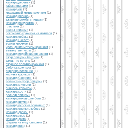
жаккард деревья
(1)
кайма спицами
(1)
жаккард ом
(1)
квадратный мотив крючком
(1)
жаккард рябина
(1)
ажурные ромбы спицами
(1)
жаккард рождество
(1)
пластика
(1)
волны спицами
(1)
покрывало крючком из мотивов
(1)
жаккард собака
(1)
жаккард Скелет
(1)
волны крючком
(1)
ирландские мотивы крючком
(1)
вытянутые петли
(1)
жаккард индейский орнамент
(1)
ажур спицами бантики
(1)
закрытие петель
(1)
ажурное полотно крючком
(1)
бабочка крючком
(1)
ящерица плетение
(1)
косичка крючком
(1)
жаккард Скорпион
(1)
волнистый узор спицами
(1)
жаккард миссони
(1)
ананасы крючком
(1)
жаккард кости
(1)
рельеф спицами
(1)
жаккард пляшущие боги
(1)
жаккард шкура
(1)
жаккард русский орнамент
(1)
жаккард оленья любовь
(1)
жаккард дракон
(1)
жаккард лицо
(1)
жаккард дома
(1)
Шарики на елку спицами
(1)
жаккард плед
(1)