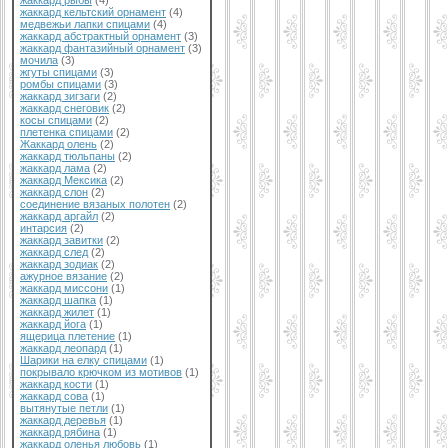
жаккард рыбы
(4)
жаккард кельтский орнамент
(4)
медвежьи лапки спицами
(4)
жаккард абстрактный орнамент
(3)
жаккард фантазийный орнамент
(3)
мочила
(3)
жгуты спицами
(3)
ромбы спицами
(3)
жаккард зигзаги
(2)
жаккард снеговик
(2)
косы спицами
(2)
плетенка спицами
(2)
Жаккард олень
(2)
жаккард тюльпаны
(2)
жаккард лама
(2)
жаккард Мексика
(2)
жаккард слон
(2)
соединение вязаных полотен
(2)
жаккард аргайл
(2)
интарсия
(2)
жаккард завитки
(2)
жаккард след
(2)
жаккард зодиак
(2)
ажурное вязание
(2)
жаккард миссони
(1)
жаккард шапка
(1)
жаккард жилет
(1)
жаккард йога
(1)
ящерица плетение
(1)
жаккард леопард
(1)
Шарики на елку спицами
(1)
покрывало крючком из мотивов
(1)
жаккард кости
(1)
жаккард сова
(1)
вытянутые петли
(1)
жаккард деревья
(1)
жаккард рябина
(1)
жаккард оленья любовь
(1)