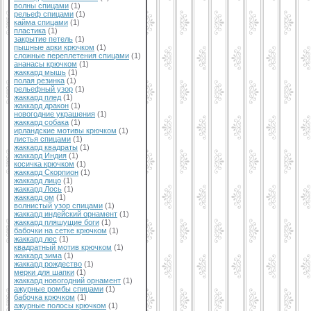
волны спицами
(1)
рельеф спицами
(1)
кайма спицами
(1)
пластика
(1)
закрытие петель
(1)
пышные арки крючком
(1)
сложные переплетения спицами
(1)
ананасы крючком
(1)
жаккард мышь
(1)
полая резинка
(1)
рельефный узор
(1)
жаккард плед
(1)
жаккард дракон
(1)
новогодние украшения
(1)
жаккард собака
(1)
ирландские мотивы крючком
(1)
листья спицами
(1)
жаккард квадраты
(1)
жаккард Индия
(1)
косичка крючком
(1)
жаккард Скорпион
(1)
жаккард лицо
(1)
жаккард Лось
(1)
жаккард ом
(1)
волнистый узор спицами
(1)
жаккард индейский орнамент
(1)
жаккард пляшущие боги
(1)
бабочки на сетке крючком
(1)
жаккард лес
(1)
квадратный мотив крючком
(1)
жаккард зима
(1)
жаккард рождество
(1)
мерки для шапки
(1)
жаккард новогодний орнамент
(1)
ажурные ромбы спицами
(1)
бабочка крючком
(1)
ажурные полосы крючком
(1)