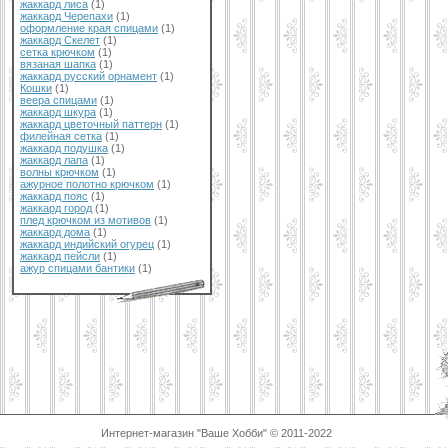
жаккард лиса
(1)
жаккард Черепахи
(1)
оформление края спицами
(1)
жаккард Скелет
(1)
сетка крючком
(1)
вязаная шапка
(1)
жаккард русский орнамент
(1)
Кошки
(1)
веера спицами
(1)
жаккард шкура
(1)
жаккард цветочный паттерн
(1)
филейная сетка
(1)
жаккард подушка
(1)
жаккард лапа
(1)
волны крючком
(1)
ажурное полотно крючком
(1)
жаккард пояс
(1)
жаккард город
(1)
плед крючком из мотивов
(1)
жаккард дома
(1)
жаккард индийский огурец
(1)
жаккард пейсли
(1)
ажур спицами бантики
(1)
Интернет-магазин "Ваше Хобби" © 2011-2022