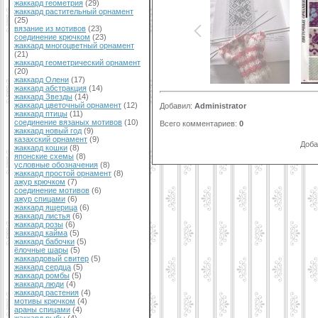
жаккард геометрия
(29)
жаккард растительный орнамент
(25)
вязание из мотивов
(23)
соединение крючком
(23)
жаккард многоцветный орнамент
(21)
жаккард геометрический орнамент
(20)
жаккард Олени
(17)
жаккард абстракция
(14)
жаккард Звезды
(14)
жаккард цветочный орнамент
(12)
Добавил
:
Administrator
жаккард птицы
(11)
соединение вязаных мотивов
(10)
Всего комментариев
:
0
жаккард новый год
(9)
казахский орнамент
(9)
Доба
жаккард кошки
(8)
японские схемы
(8)
условные обозначения
(8)
жаккард простой орнамент
(8)
ажур крючком
(7)
соединение мотивов
(6)
ажур спицами
(6)
жаккард ящерица
(6)
жаккард листья
(6)
жаккард розы
(6)
жаккард кайма
(5)
жаккард бабочки
(5)
ёлочные шары
(5)
жаккардовый свитер
(5)
жаккард сердца
(5)
жаккард ромбы
(5)
жаккард люди
(4)
жаккард растения
(4)
мотивы крючком
(4)
араны спицами
(4)