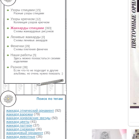
Узоры спицами
[15]
Разные узоры спицами
Узоры крючком
[12]
Коллекция узоров крючком
Жаккарды спицами
[393]
Схемы жаккардовых рисунков
Ленивые жаккарды
[0]
Схемы ленивых аккардов
Фенечки
[29]
Схемы плетения фенечек
Наши работы
[5]
Здесь можно похвастаться своими
изделиями
Разное
[36]
Если что-то не подходит в другие
альбомы, но очень нужно показать :)
Поиск по тегам
жаккард этнический орнамент
(92)
жаккард варежки
(79)
жаккард норвежские звезды
(50)
жаккард цветы
(41)
жаккард паттерн
(37)
жаккард снежинки
(36)
жаккардовый орнамент
(35)
жаккард животные
(35)