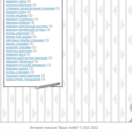
жаккард лапа
(1)
косичка крючком
(1)
сложные переплетения спицами
(1)
жаккард плед
(1)
полая резинка
(1)
жаккард Скорпион
(1)
жаккард рябина
(1)
жаккард цветочный паттерн
(1)
жаккард индийский огурец
(1)
волны крючком
(1)
мерки для шапки
(1)
ажурные ромбы спицами
(1)
веера спицами
(1)
рельеф спицами
(1)
бабочка крючком
(1)
жаккард йога
(1)
квадратный мотив крючком
(1)
жаккард Черепахи
(1)
жаккард русский орнамент
(1)
жаккард шапка
(1)
волны спицами
(1)
пышные арки крючком
(1)
новогодние украшения
(1)
Интернет-магазин "Ваше Хобби" © 2011-2022