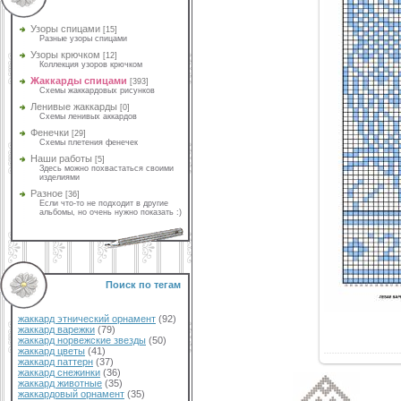
Узоры спицами
[15]
Разные узоры спицами
Узоры крючком
[12]
Коллекция узоров крючком
Жаккарды спицами
[393]
Схемы жаккардовых рисунков
Ленивые жаккарды
[0]
Схемы ленивых аккардов
Фенечки
[29]
Схемы плетения фенечек
Наши работы
[5]
Здесь можно похвастаться своими
изделиями
Разное
[36]
Если что-то не подходит в другие
альбомы, но очень нужно показать :)
Поиск по тегам
жаккард этнический орнамент
(92)
жаккард варежки
(79)
жаккард норвежские звезды
(50)
жаккард цветы
(41)
жаккард паттерн
(37)
жаккард снежинки
(36)
жаккард животные
(35)
жаккардовый орнамент
(35)