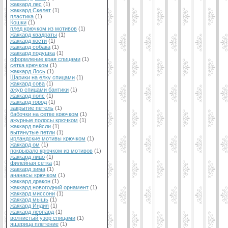
жаккард лес
(1)
жаккард Скелет
(1)
пластика
(1)
Кошки
(1)
плед крючком из мотивов
(1)
жаккард квадраты
(1)
жаккард кости
(1)
жаккард собака
(1)
жаккард подушка
(1)
оформление края спицами
(1)
сетка крючком
(1)
жаккард Лось
(1)
Шарики на елку спицами
(1)
жаккард сова
(1)
ажур спицами бантики
(1)
жаккард пояс
(1)
жаккард город
(1)
закрытие петель
(1)
бабочки на сетке крючком
(1)
ажурные полосы крючком
(1)
жаккард пейсли
(1)
вытянутые петли
(1)
ирландские мотивы крючком
(1)
жаккард ом
(1)
покрывало крючком из мотивов
(1)
жаккард лицо
(1)
филейная сетка
(1)
жаккард зима
(1)
ананасы крючком
(1)
жаккард дракон
(1)
жаккард новогодний орнамент
(1)
жаккард миссони
(1)
жаккард мышь
(1)
жаккард Индия
(1)
жаккард леопард
(1)
волнистый узор спицами
(1)
ящерица плетение
(1)