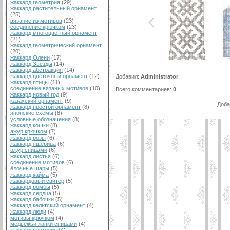
жаккард геометрия
(29)
жаккард растительный орнамент
(25)
вязание из мотивов
(23)
соединение крючком
(23)
жаккард многоцветный орнамент
(21)
жаккард геометрический орнамент
(20)
жаккард Олени
(17)
жаккард Звезды
(14)
жаккард абстракция
(14)
жаккард цветочный орнамент
(12)
Добавил
:
Administrator
жаккард птицы
(11)
соединение вязаных мотивов
(10)
Всего комментариев
:
0
жаккард новый год
(9)
казахский орнамент
(9)
Доба
жаккард простой орнамент
(8)
японские схемы
(8)
условные обозначения
(8)
жаккард кошки
(8)
ажур крючком
(7)
жаккард розы
(6)
жаккард ящерица
(6)
ажур спицами
(6)
жаккард листья
(6)
соединение мотивов
(6)
ёлочные шары
(5)
жаккард кайма
(5)
жаккардовый свитер
(5)
жаккард ромбы
(5)
жаккард сердца
(5)
жаккард бабочки
(5)
жаккард кельтский орнамент
(4)
жаккард люди
(4)
мотивы крючком
(4)
медвежьи лапки спицами
(4)