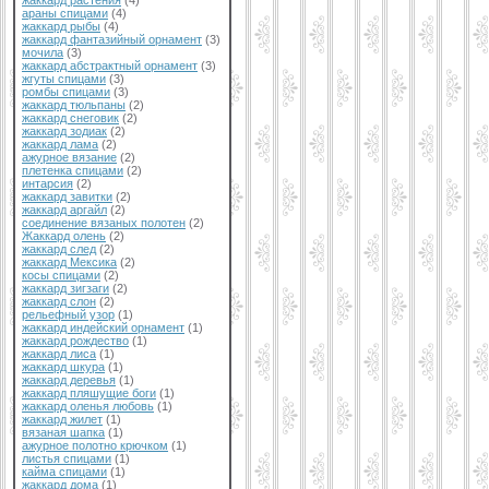
жаккард растения
(4)
араны спицами
(4)
жаккард рыбы
(4)
жаккард фантазийный орнамент
(3)
мочила
(3)
жаккард абстрактный орнамент
(3)
жгуты спицами
(3)
ромбы спицами
(3)
жаккард тюльпаны
(2)
жаккард снеговик
(2)
жаккард зодиак
(2)
жаккард лама
(2)
ажурное вязание
(2)
плетенка спицами
(2)
интарсия
(2)
жаккард завитки
(2)
жаккард аргайл
(2)
соединение вязаных полотен
(2)
Жаккард олень
(2)
жаккард след
(2)
жаккард Мексика
(2)
косы спицами
(2)
жаккард зигзаги
(2)
жаккард слон
(2)
рельефный узор
(1)
жаккард индейский орнамент
(1)
жаккард рождество
(1)
жаккард лиса
(1)
жаккард шкура
(1)
жаккард деревья
(1)
жаккард пляшущие боги
(1)
жаккард оленья любовь
(1)
жаккард жилет
(1)
вязаная шапка
(1)
ажурное полотно крючком
(1)
листья спицами
(1)
кайма спицами
(1)
жаккард дома
(1)