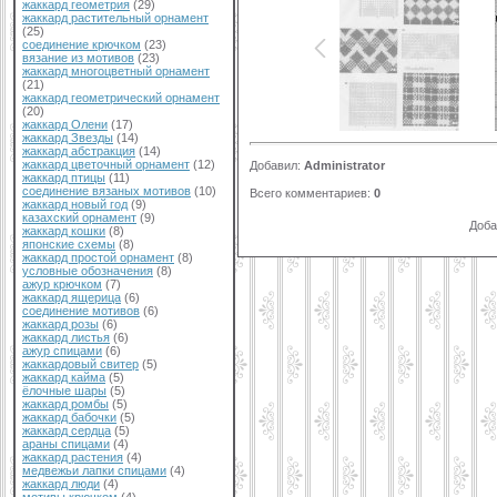
жаккард геометрия
(29)
жаккард растительный орнамент
(25)
соединение крючком
(23)
вязание из мотивов
(23)
жаккард многоцветный орнамент
(21)
жаккард геометрический орнамент
(20)
жаккард Олени
(17)
жаккард Звезды
(14)
жаккард абстракция
(14)
жаккард цветочный орнамент
(12)
Добавил
:
Administrator
жаккард птицы
(11)
соединение вязаных мотивов
(10)
Всего комментариев
:
0
жаккард новый год
(9)
казахский орнамент
(9)
Доба
жаккард кошки
(8)
японские схемы
(8)
жаккард простой орнамент
(8)
условные обозначения
(8)
ажур крючком
(7)
жаккард ящерица
(6)
соединение мотивов
(6)
жаккард розы
(6)
жаккард листья
(6)
ажур спицами
(6)
жаккардовый свитер
(5)
жаккард кайма
(5)
ёлочные шары
(5)
жаккард ромбы
(5)
жаккард бабочки
(5)
жаккард сердца
(5)
араны спицами
(4)
жаккард растения
(4)
медвежьи лапки спицами
(4)
жаккард люди
(4)