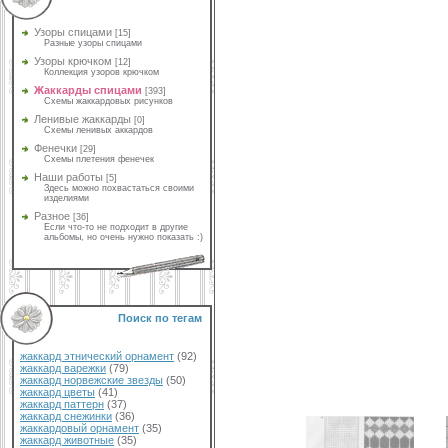
Узоры спицами
[15]
Разные узоры спицами
Узоры крючком
[12]
Коллекция узоров крючком
Жаккарды спицами
[393]
Схемы жаккардовых рисунков
Ленивые жаккарды
[0]
Схемы ленивых аккардов
Фенечки
[29]
Схемы плетения фенечек
Наши работы
[5]
Здесь можно похвастаться своими
изделиями
Разное
[36]
Если что-то не подходит в другие
альбомы, но очень нужно показать :)
Поиск по тегам
жаккард этнический орнамент
(92)
жаккард варежки
(79)
жаккард норвежские звезды
(50)
жаккард цветы
(41)
жаккард паттерн
(37)
жаккард снежинки
(36)
жаккардовый орнамент
(35)
жаккард животные
(35)