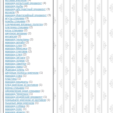
мотивы крючком
(4)
жаккард кельтский орнамент
(4)
жаккард рыбы
(4)
жаккард абстрактный орнамент
(3)
мочила
(3)
жаккард фантазийный орнамент
(3)
жгуты спицами
(3)
ромбы спицами
(3)
соединение вязаных полотен
(2)
плетенка спицами
(2)
косы спицами
(2)
ажурное вязание
(2)
интарсия
(2)
жаккард тюльпаны
(2)
жаккард аргайл
(2)
жаккард слон
(2)
жаккард Мексика
(2)
жаккард снеговик
(2)
жаккард след
(2)
жаккард зигзаги
(2)
жаккард зодиак
(2)
жаккард завитки
(2)
жаккард лама
(2)
Жаккард олень
(2)
ажурные полосы крючком
(1)
жаккард сова
(1)
пластика
(1)
жаккард квадраты
(1)
плед крючком из мотивов
(1)
веера спицами
(1)
оформление края спицами
(1)
жаккард Черепахи
(1)
жаккард индейский орнамент
(1)
покрывало крючком из мотивов
(1)
пышные арки крючком
(1)
жаккард собака
(1)
жаккард пояс
(1)
жаккард дракон
(1)