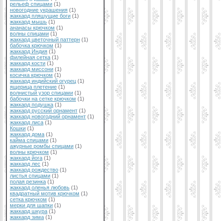
рельеф спицами
(1)
новогодние украшения
(1)
жаккард пляшущие боги
(1)
жаккард мышь
(1)
ананасы крючком
(1)
волны спицами
(1)
жаккард цветочный паттерн
(1)
бабочка крючком
(1)
жаккард Индия
(1)
филейная сетка
(1)
жаккард кости
(1)
жаккард миссони
(1)
косичка крючком
(1)
жаккард индийский огурец
(1)
ящерица плетение
(1)
волнистый узор спицами
(1)
бабочки на сетке крючком
(1)
жаккард подушка
(1)
жаккард русский орнамент
(1)
жаккард новогодний орнамент
(1)
жаккард лиса
(1)
Кошки
(1)
жаккард дома
(1)
кайма спицами
(1)
ажурные ромбы спицами
(1)
волны крючком
(1)
жаккард йога
(1)
жаккард лес
(1)
жаккард рождество
(1)
листья спицами
(1)
полая резинка
(1)
жаккард оленья любовь
(1)
квадратный мотив крючком
(1)
сетка крючком
(1)
мерки для шапки
(1)
жаккард шкура
(1)
жаккард зима
(1)