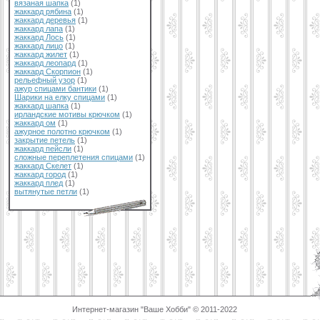
вязаная шапка
(1)
жаккард рябина
(1)
жаккард деревья
(1)
жаккард лапа
(1)
жаккард Лось
(1)
жаккард лицо
(1)
жаккард жилет
(1)
жаккард леопард
(1)
жаккард Скорпион
(1)
рельефный узор
(1)
ажур спицами бантики
(1)
Шарики на елку спицами
(1)
жаккард шапка
(1)
ирландские мотивы крючком
(1)
жаккард ом
(1)
ажурное полотно крючком
(1)
закрытие петель
(1)
жаккард пейсли
(1)
сложные переплетения спицами
(1)
жаккард Скелет
(1)
жаккард город
(1)
жаккард плед
(1)
вытянутые петли
(1)
Интернет-магазин "Ваше Хобби" © 2011-2022