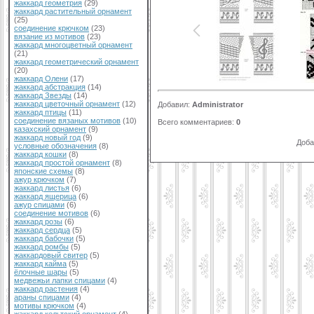
жаккард геометрия
(29)
жаккард растительный орнамент
(25)
соединение крючком
(23)
вязание из мотивов
(23)
жаккард многоцветный орнамент
(21)
жаккард геометрический орнамент
(20)
жаккард Олени
(17)
жаккард абстракция
(14)
жаккард Звезды
(14)
жаккард цветочный орнамент
(12)
Добавил
:
Administrator
жаккард птицы
(11)
соединение вязаных мотивов
(10)
Всего комментариев
:
0
казахский орнамент
(9)
жаккард новый год
(9)
Доба
условные обозначения
(8)
жаккард кошки
(8)
жаккард простой орнамент
(8)
японские схемы
(8)
ажур крючком
(7)
жаккард листья
(6)
жаккард ящерица
(6)
ажур спицами
(6)
соединение мотивов
(6)
жаккард розы
(6)
жаккард сердца
(5)
жаккард бабочки
(5)
жаккард ромбы
(5)
жаккардовый свитер
(5)
жаккард кайма
(5)
ёлочные шары
(5)
медвежьи лапки спицами
(4)
жаккард растения
(4)
араны спицами
(4)
мотивы крючком
(4)