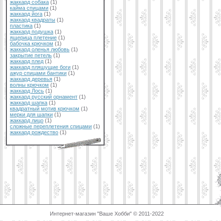
жаккард собака
(1)
кайма спицами
(1)
жаккард йога
(1)
жаккард квадраты
(1)
пластика
(1)
жаккард подушка
(1)
ящерица плетение
(1)
бабочка крючком
(1)
жаккард оленья любовь
(1)
закрытие петель
(1)
жаккард плед
(1)
жаккард пляшущие боги
(1)
ажур спицами бантики
(1)
жаккард деревья
(1)
волны крючком
(1)
жаккард Лось
(1)
жаккард русский орнамент
(1)
жаккард шапка
(1)
квадратный мотив крючком
(1)
мерки для шапки
(1)
жаккард лицо
(1)
сложные переплетения спицами
(1)
жаккард рождество
(1)
Интернет-магазин "Ваше Хобби" © 2011-2022