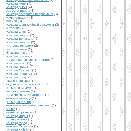
жаккард кельтский орнамент
(4)
жаккард люди
(4)
жаккард рыбы
(4)
ромбы спицами
(3)
жаккард абстрактный орнамент
(3)
жгуты спицами
(3)
мочила
(3)
жаккард фантазийный орнамент
(3)
интарсия
(2)
жаккард слон
(2)
жаккард зигзаги
(2)
жаккард тюльпаны
(2)
жаккард завитки
(2)
плетенка спицами
(2)
косы спицами
(2)
Жаккард олень
(2)
жаккард аргайл
(2)
соединение вязаных полотен
(2)
жаккард лама
(2)
жаккард зодиак
(2)
жаккард Мексика
(2)
жаккард снеговик
(2)
жаккард след
(2)
ажурное вязание
(2)
ажурные полосы крючком
(1)
рельеф спицами
(1)
листья спицами
(1)
плед крючком из мотивов
(1)
жаккард леопард
(1)
рельефный узор
(1)
жаккард новогодний орнамент
(1)
Кошки
(1)
ананасы крючком
(1)
жаккард Индия
(1)
полая резинка
(1)
жаккард город
(1)
жаккард Скорпион
(1)
жаккард пейсли
(1)