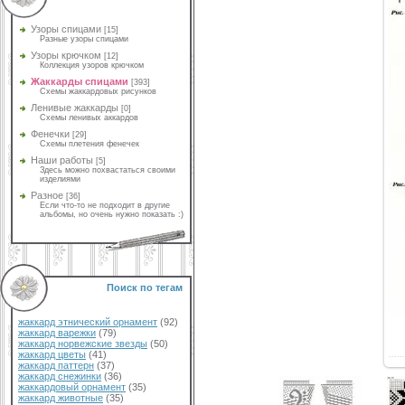
Узоры спицами
[15]
Разные узоры спицами
Узоры крючком
[12]
Коллекция узоров крючком
Жаккарды спицами
[393]
Схемы жаккардовых рисунков
Ленивые жаккарды
[0]
Схемы ленивых аккардов
Фенечки
[29]
Схемы плетения фенечек
Наши работы
[5]
Здесь можно похвастаться своими
изделиями
Разное
[36]
Если что-то не подходит в другие
альбомы, но очень нужно показать :)
Поиск по тегам
жаккард этнический орнамент
(92)
жаккард варежки
(79)
жаккард норвежские звезды
(50)
жаккард цветы
(41)
жаккард паттерн
(37)
жаккард снежинки
(36)
жаккардовый орнамент
(35)
жаккард животные
(35)