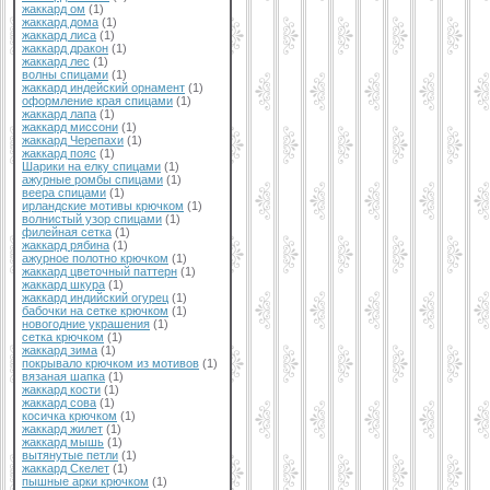
жаккард ом
(1)
жаккард дома
(1)
жаккард лиса
(1)
жаккард дракон
(1)
жаккард лес
(1)
волны спицами
(1)
жаккард индейский орнамент
(1)
оформление края спицами
(1)
жаккард лапа
(1)
жаккард миссони
(1)
жаккард Черепахи
(1)
жаккард пояс
(1)
Шарики на елку спицами
(1)
ажурные ромбы спицами
(1)
веера спицами
(1)
ирландские мотивы крючком
(1)
волнистый узор спицами
(1)
филейная сетка
(1)
жаккард рябина
(1)
ажурное полотно крючком
(1)
жаккард цветочный паттерн
(1)
жаккард шкура
(1)
жаккард индийский огурец
(1)
бабочки на сетке крючком
(1)
новогодние украшения
(1)
сетка крючком
(1)
жаккард зима
(1)
покрывало крючком из мотивов
(1)
вязаная шапка
(1)
жаккард кости
(1)
жаккард сова
(1)
косичка крючком
(1)
жаккард жилет
(1)
жаккард мышь
(1)
вытянутые петли
(1)
жаккард Скелет
(1)
пышные арки крючком
(1)