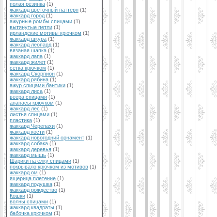
полая резинка
(1)
жаккард цветочный паттерн
(1)
жаккард город
(1)
ажурные ромбы спицами
(1)
вытянутые петли
(1)
ирландские мотивы крючком
(1)
жаккард шкура
(1)
жаккард леопард
(1)
вязаная шапка
(1)
жаккард лапа
(1)
жаккард жилет
(1)
сетка крючком
(1)
жаккард Скорпион
(1)
жаккард рябина
(1)
ажур спицами бантики
(1)
жаккард лиса
(1)
веера спицами
(1)
ананасы крючком
(1)
жаккард лес
(1)
листья спицами
(1)
пластика
(1)
жаккард Черепахи
(1)
жаккард кости
(1)
жаккард новогодний орнамент
(1)
жаккард собака
(1)
жаккард деревья
(1)
жаккард мышь
(1)
Шарики на елку спицами
(1)
покрывало крючком из мотивов
(1)
жаккард ом
(1)
ящерица плетение
(1)
жаккард подушка
(1)
жаккард рождество
(1)
Кошки
(1)
волны спицами
(1)
жаккард квадраты
(1)
бабочка крючком
(1)