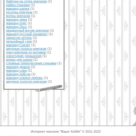
бабочки на сетке крючком
(1)
кайма спицами
(1)
жаккард шапка
(1)
косичка крючком
(1)
волны крючком
(1)
жаккард зима
(1)
жаккард пояс
(1)
жаккард Лось
(1)
квадратный мотив крючком
(1)
жаккард русский орнамент
(1)
закрытие петель
(1)
рельефный узор
(1)
жаккард Скелет
(1)
ажурные полосы крючком
(1)
плед крючком из мотивов
(1)
новогодние украшения
(1)
мерки для шапки
(1)
сложные переплетения спицами
(1)
жаккард дракон
(1)
жаккард сова
(1)
жаккард пейсли
(1)
жаккард оленья любовь
(1)
ажурное полотно крючком
(1)
Интернет-магазин "Ваше Хобби" © 2011-2022