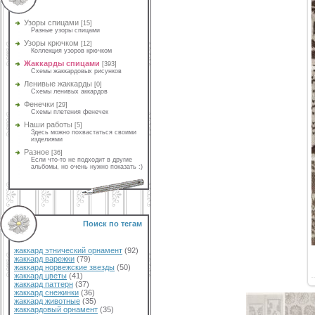
Узоры спицами
[15]
Разные узоры спицами
Узоры крючком
[12]
Коллекция узоров крючком
Жаккарды спицами
[393]
Схемы жаккардовых рисунков
Ленивые жаккарды
[0]
Схемы ленивых аккардов
Фенечки
[29]
Схемы плетения фенечек
Наши работы
[5]
Здесь можно похвастаться своими
изделиями
Разное
[36]
Если что-то не подходит в другие
альбомы, но очень нужно показать :)
Поиск по тегам
жаккард этнический орнамент
(92)
жаккард варежки
(79)
жаккард норвежские звезды
(50)
жаккард цветы
(41)
жаккард паттерн
(37)
жаккард снежинки
(36)
жаккард животные
(35)
жаккардовый орнамент
(35)