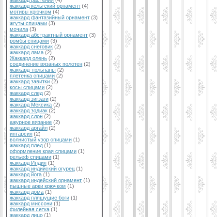
жаккард растения
(4)
жаккард кельтский орнамент
(4)
мотивы крючком
(4)
жаккард фантазийный орнамент
(3)
жгуты спицами
(3)
мочила
(3)
жаккард абстрактный орнамент
(3)
ромбы спицами
(3)
жаккард снеговик
(2)
жаккард лама
(2)
Жаккард олень
(2)
соединение вязаных полотен
(2)
жаккард тюльпаны
(2)
плетенка спицами
(2)
жаккард завитки
(2)
косы спицами
(2)
жаккард след
(2)
жаккард зигзаги
(2)
жаккард Мексика
(2)
жаккард зодиак
(2)
жаккард слон
(2)
ажурное вязание
(2)
жаккард аргайл
(2)
интарсия
(2)
волнистый узор спицами
(1)
жаккард плед
(1)
оформление края спицами
(1)
рельеф спицами
(1)
жаккард Индия
(1)
жаккард индийский огурец
(1)
жаккард йога
(1)
жаккард индейский орнамент
(1)
пышные арки крючком
(1)
жаккард дома
(1)
жаккард пляшущие боги
(1)
жаккард миссони
(1)
филейная сетка
(1)
жаккард лицо
(1)