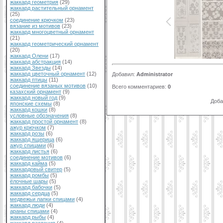
жаккард геометрия
(29)
жаккард растительный орнамент
(25)
соединение крючком
(23)
вязание из мотивов
(23)
жаккард многоцветный орнамент
(21)
жаккард геометрический орнамент
(20)
жаккард Олени
(17)
жаккард абстракция
(14)
жаккард Звезды
(14)
жаккард цветочный орнамент
(12)
Добавил
:
Administrator
жаккард птицы
(11)
соединение вязаных мотивов
(10)
Всего комментариев
:
0
казахский орнамент
(9)
жаккард новый год
(9)
Доба
японские схемы
(8)
жаккард кошки
(8)
условные обозначения
(8)
жаккард простой орнамент
(8)
ажур крючком
(7)
жаккард розы
(6)
жаккард ящерица
(6)
ажур спицами
(6)
жаккард листья
(6)
соединение мотивов
(6)
жаккард кайма
(5)
жаккардовый свитер
(5)
жаккард ромбы
(5)
ёлочные шары
(5)
жаккард бабочки
(5)
жаккард сердца
(5)
медвежьи лапки спицами
(4)
жаккард люди
(4)
араны спицами
(4)
жаккард рыбы
(4)